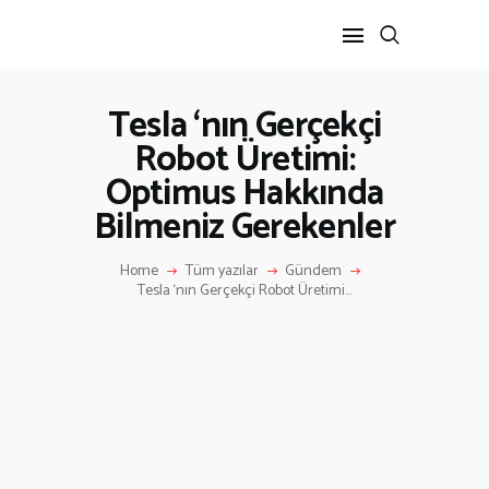
Tesla ‘nın Gerçekçi
Robot Üretimi:
ANA SAYFA
Optimus Hakkında
HAKKIMIZDA
İLETIŞIM
Bilmeniz Gerekenler
Home
Tüm yazılar
Gündem
Tesla ‘nın Gerçekçi Robot Üretimi...