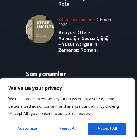
Rota
Kitap İncelemeleri
9 Kasım
2025
Anayurt Oteli:
Yalnızlığın Sessiz Çığlığı
– Yusuf Atılgan’ın
Zamansız Romanı
Son yorumlar
We value your privacy
We use cookies to enhance your browsing experience, serve
personalized ads or content, and analyze our traffic. By clicking
Follow Us on Instagram
"Accept All", you consent to our use of cookies.
2024 - Kadim Yazılım © Bütün hakları
Customize
Reject All
Accept All
saklıdır.