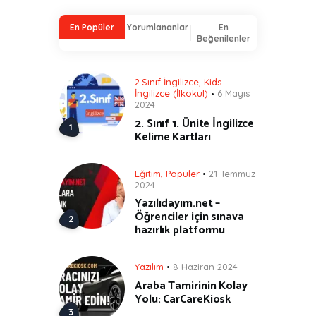
En Popüler
Yorumlananlar
En
Beğenilenler
2.Sınıf İngilizce
,
Kids
İngilizce (İlkokul)
6 Mayıs
2024
2. Sınıf 1. Ünite İngilizce
Kelime Kartları
Eğitim
,
Popüler
21 Temmuz
2024
Yazılıdayım.net –
Öğrenciler için sınava
hazırlık platformu
Yazılım
8 Haziran 2024
Araba Tamirinin Kolay
Yolu: CarCareKiosk