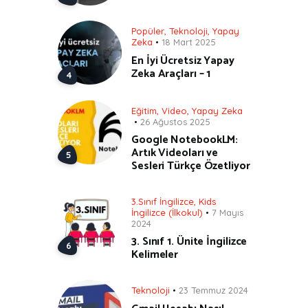
Popüler
,
Teknoloji
,
Yapay
Zeka
18 Mart 2025
En İyi Ücretsiz Yapay
Zeka Araçları – 1
Eğitim
,
Video
,
Yapay Zeka
26 Ağustos 2025
Google NotebookLM:
Artık Videoları ve
Sesleri Türkçe Özetliyor
3.Sınıf İngilizce
,
Kids
İngilizce (İlkokul)
7 Mayıs
2024
3. Sınıf 1. Ünite İngilizce
Kelimeler
Teknoloji
23 Temmuz 2024