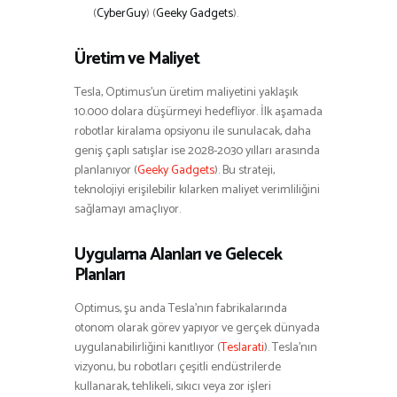
(
CyberGuy
)​​ (
Geeky Gadgets
)​.
Üretim ve Maliyet
Tesla, Optimus’un üretim maliyetini yaklaşık
10.000 dolara düşürmeyi hedefliyor. İlk aşamada
robotlar kiralama opsiyonu ile sunulacak, daha
geniş çaplı satışlar ise 2028-2030 yılları arasında
planlanıyor​ (
Geeky Gadgets
)​. Bu strateji,
teknolojiyi erişilebilir kılarken maliyet verimliliğini
sağlamayı amaçlıyor.
Uygulama Alanları ve Gelecek
Planları
Optimus, şu anda Tesla’nın fabrikalarında
otonom olarak görev yapıyor ve gerçek dünyada
uygulanabilirliğini kanıtlıyor​ (
Teslarati
)​. Tesla’nın
vizyonu, bu robotları çeşitli endüstrilerde
kullanarak, tehlikeli, sıkıcı veya zor işleri