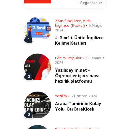
Beğenilenler
2.Sınıf İngilizce
,
Kids
İngilizce (İlkokul)
6 Mayıs
2024
2. Sınıf 1. Ünite İngilizce
Kelime Kartları
Eğitim
,
Popüler
21 Temmuz
2024
Yazılıdayım.net –
Öğrenciler için sınava
hazırlık platformu
Yazılım
8 Haziran 2024
Araba Tamirinin Kolay
Yolu: CarCareKiosk