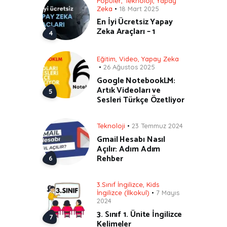
Popüler
,
Teknoloji
,
Yapay
Zeka
18 Mart 2025
En İyi Ücretsiz Yapay
Zeka Araçları – 1
Eğitim
,
Video
,
Yapay Zeka
26 Ağustos 2025
Google NotebookLM:
Artık Videoları ve
Sesleri Türkçe Özetliyor
Teknoloji
23 Temmuz 2024
Gmail Hesabı Nasıl
Açılır: Adım Adım
Rehber
3.Sınıf İngilizce
,
Kids
İngilizce (İlkokul)
7 Mayıs
2024
3. Sınıf 1. Ünite İngilizce
Kelimeler