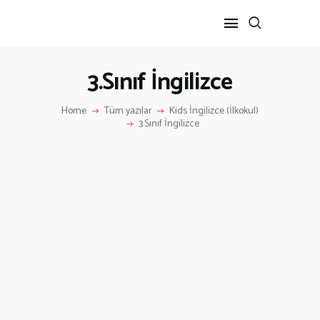
3.Sınıf İngilizce
ANA SAYFA
Home
Tüm yazılar
Kids İngilizce (İlkokul)
HAKKIMIZDA
3.Sınıf İngilizce
İLETIŞIM