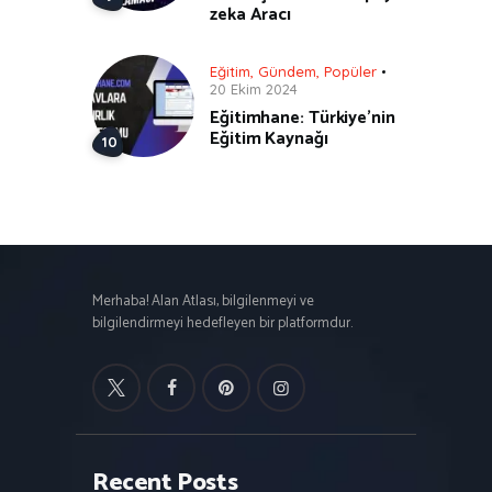
zeka Aracı
Eğitim
,
Gündem
,
Popüler
20 Ekim 2024
Eğitimhane: Türkiye’nin
Eğitim Kaynağı
Merhaba! Alan Atlası, bilgilenmeyi ve
bilgilendirmeyi hedefleyen bir platformdur.
Recent Posts