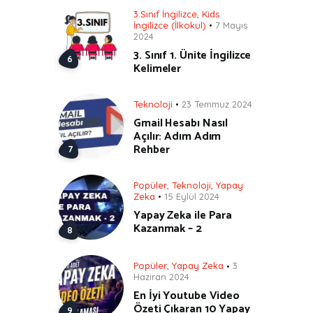
3.Sınıf İngilizce
,
Kids
İngilizce (İlkokul)
7 Mayıs
2024
3. Sınıf 1. Ünite İngilizce
Kelimeler
Teknoloji
23 Temmuz 2024
Gmail Hesabı Nasıl
Açılır: Adım Adım
Rehber
Popüler
,
Teknoloji
,
Yapay
Zeka
15 Eylül 2024
Yapay Zeka ile Para
Kazanmak – 2
Popüler
,
Yapay Zeka
3
Haziran 2024
En İyi Youtube Video
Özeti Çıkaran 10 Yapay