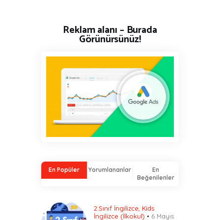
Reklam alanı – Burada
Görünürsünüz!
En Popüler
Yorumlananlar
En
Beğenilenler
2.Sınıf İngilizce
,
Kids
İngilizce (İlkokul)
6 Mayıs