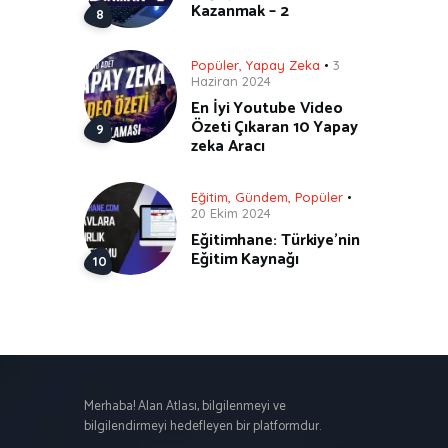
Kazanmak – 2
Popüler
,
Yapay Zeka
3
Haziran 2024
En İyi Youtube Video
Özeti Çıkaran 10 Yapay
zeka Aracı
Eğitim
,
Gündem
,
Popüler
20 Ekim 2024
Eğitimhane: Türkiye’nin
Eğitim Kaynağı
Merhaba! Alan Atlası, bilgilenmeyi ve
bilgilendirmeyi hedefleyen bir platformdur.