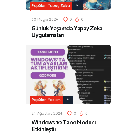
,
Popüler
Yapay Zeka
30 Mayıs 2024
0
0
Günlük Yaşamda Yapay Zeka
Uygulamaları
,
Popüler
Yazılım
24 Ağustos 2024
0
0
Windows 10 Tanrı Modunu
Etkinleştir