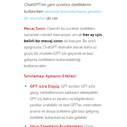
ChatGPT’nin yeni ücretsiz özelliklerini
aklınızda bulundurmanız gereken
kullanırken
bir sınırlama
da var:
Mesaj Sınırı:
OpenAI, bu ücretsiz özellikleri
sunarken cömert davranıyor, ancak
her ay için
belirli bir mesaj sınırı
da koyuyor. Bu sınırı
aştığınızda, ChatGPT otomatik olarak daha az
güçlü bir modele (GPT-3.5) geçecek ve bazı
gelişmiş özelliklerin kullanılabilirliği
kısıtlanacaktır.
Sınırlamayı Aşmanın Etkileri:
GPT-3.5’e Düşüş:
GPT-4o’dan GPT-3.5’e
geçiş, sohbetlerinizin kalitesini etkileyebilir.
GPT-3.5, daha az yaratıcı ve bilgilendirici
yanıtlar üretebilir ve özel GPT’ler, internetten
arama ve dosya yükleme gibi bazı gelişmiş
özellikler kullanılamaz hale gelebilir.
Uzun Yanıtların Kısıtlanması:
Uzun