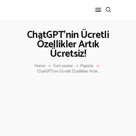
ChatGPT’nin Ücretli
Özellikler Artık
ANA SAYFA
Ücretsiz!
HAKKIMIZDA
İLETIŞIM
Home
Tüm yazılar
Popüler
ChatGPT’nin Ücretli Özellikler Artık...