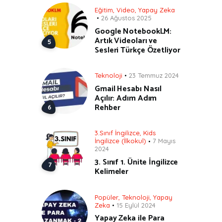
Eğitim
,
Video
,
Yapay Zeka
26 Ağustos 2025
Google NotebookLM:
Artık Videoları ve
Sesleri Türkçe Özetliyor
Teknoloji
23 Temmuz 2024
Gmail Hesabı Nasıl
Açılır: Adım Adım
Rehber
3.Sınıf İngilizce
,
Kids
İngilizce (İlkokul)
7 Mayıs
2024
3. Sınıf 1. Ünite İngilizce
Kelimeler
Popüler
,
Teknoloji
,
Yapay
Zeka
15 Eylül 2024
Yapay Zeka ile Para