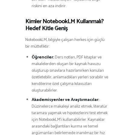
riskini en aza indirir.
Kimler NotebookLM Kullanmalı?
Hedef Kitle Geniş
NotebookLM, bilgiyle çalışan herkes için güçlü
bir müttefiktir:
Öğrenciler:
Ders notları, PDF kitaplar ve
makalelerden oluşan bir kaynak havuzu
oluşturup sınavlara hazırlanırken konuları
özetletebilir, anlamadıkları yerleri sorabilir ve
kendilerine özel çalışma kılavuzları
oluşturabilirler.
Akademisyenler ve Araştırmacılar:
Düzinelerce makaleyi analiz etmek, literatür
taraması yapmak ve hipotezlerini test etmek
için NotebookLM’i kullanabilirler. Kaynaklar
arasındaki bağlantıları kurma ve temel
argümanları belirlemede inanılmaz bir hız