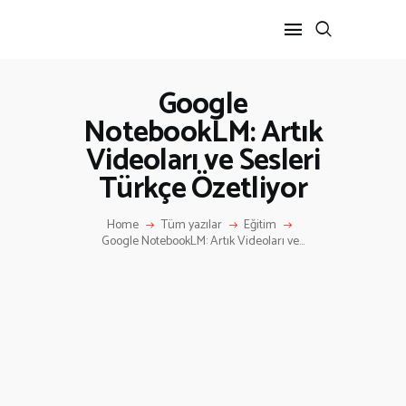
Google
NotebookLM: Artık
ANA SAYFA
Videoları ve Sesleri
HAKKIMIZDA
İLETIŞIM
Türkçe Özetliyor
Home
Tüm yazılar
Eğitim
Google NotebookLM: Artık Videoları ve...