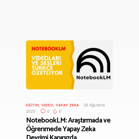
26 Ağustos
EĞITIM
,
VIDEO
,
YAPAY ZEKA
2025
0
0
NotebookLM: Araştırmada ve
Öğrenmede Yapay Zeka
Devrimi Kapınızda