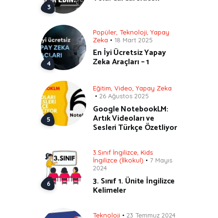
Popüler
,
Teknoloji
,
Yapay
Zeka
18 Mart 2025
En İyi Ücretsiz Yapay
Zeka Araçları – 1
Eğitim
,
Video
,
Yapay Zeka
26 Ağustos 2025
Google NotebookLM:
Artık Videoları ve
Sesleri Türkçe Özetliyor
3.Sınıf İngilizce
,
Kids
İngilizce (İlkokul)
7 Mayıs
2024
3. Sınıf 1. Ünite İngilizce
Kelimeler
Teknoloji
23 Temmuz 2024