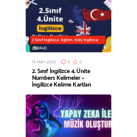
,
,
2.Sınıf İngilizce
Eğitim
Kids İngilizce
(İlkokul)
15 Mart 2025
0
0
2. Sınıf İngilizce 4. Ünite
Numbers Kelimeler –
İngilizce Kelime Kartları