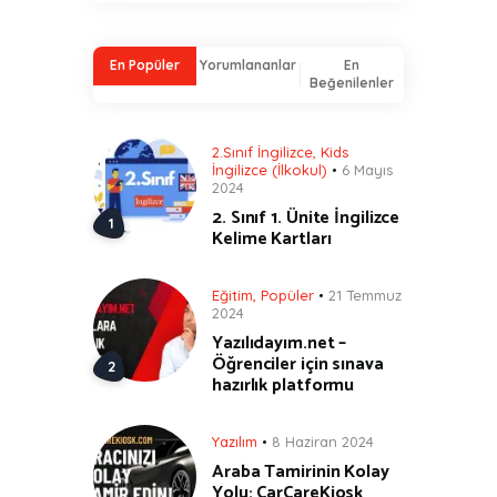
En Popüler
Yorumlananlar
En
Beğenilenler
2.Sınıf İngilizce
,
Kids
İngilizce (İlkokul)
6 Mayıs
2024
2. Sınıf 1. Ünite İngilizce
Kelime Kartları
Eğitim
,
Popüler
21 Temmuz
2024
Yazılıdayım.net –
Öğrenciler için sınava
hazırlık platformu
Yazılım
8 Haziran 2024
Araba Tamirinin Kolay
Yolu: CarCareKiosk