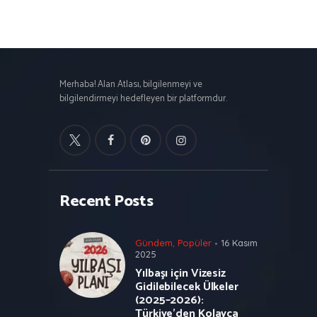
Merhaba! Alan Atlası, bilgilenmeyi ve
bilgilendirmeyi hedefleyen bir platformdur.
Recent Posts
Gündem
,
Popüler
16 Kasım
2025
Yılbaşı için Vizesiz
Gidilebilecek Ülkeler
(2025–2026):
Türkiye’den Kolayca