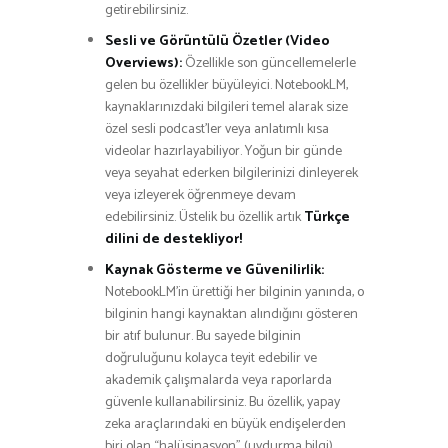
getirebilirsiniz.
Sesli ve Görüntülü Özetler (Video
Overviews):
Özellikle son güncellemelerle
gelen bu özellikler büyüleyici. NotebookLM,
kaynaklarınızdaki bilgileri temel alarak size
özel sesli podcast’ler veya anlatımlı kısa
videolar hazırlayabiliyor. Yoğun bir günde
veya seyahat ederken bilgilerinizi dinleyerek
veya izleyerek öğrenmeye devam
edebilirsiniz. Üstelik bu özellik artık
Türkçe
dilini de destekliyor!
Kaynak Gösterme ve Güvenilirlik:
NotebookLM’in ürettiği her bilginin yanında, o
bilginin hangi kaynaktan alındığını gösteren
bir atıf bulunur. Bu sayede bilginin
doğruluğunu kolayca teyit edebilir ve
akademik çalışmalarda veya raporlarda
güvenle kullanabilirsiniz. Bu özellik, yapay
zeka araçlarındaki en büyük endişelerden
biri olan “halüsinasyon” (uydurma bilgi)