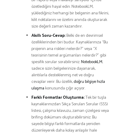
bir raporu veya makaleyi saniyeler içinde
özetlediğini hayal edin. NotebookLM,
yüklediğiniz herhangi bir belgenin ana fikrini,
kilit noktalarını ve özetini anında oluşturarak
size değerli zaman kazandırır.
Akıllı Soru-Cevap:
Belki de en devrimsel
özelliklerinden biri budur. Kaynaklarınıza “Bu
projenin ana riskleri nelerdir?” veya “X
teorisinin temel argümanları nelerdir?” gibi
spesifik sorular sorabilirsiniz.
NotebookLM
,
sadece sizin belgelerinize dayanarak,
alıntılarla desteklenmiş net ve doğru
cevaplar verir. Bu özellik,
doğru bilgiye hızla
ulaşma
konusunda çığır açıyor.
Farklı Formatlar Oluşturma:
Tek bir tuşla
kaynaklarınızdan Sıkça Sorulan Sorular (SSS)
listesi, çalışma kılavuzu, zaman çizelgesi veya
brifing dokümanı oluşturabilirsiniz. Bu
sayede bilgiyi farklı formatlarda yeniden
düzenleyerek daha kolay anlaşılır hale