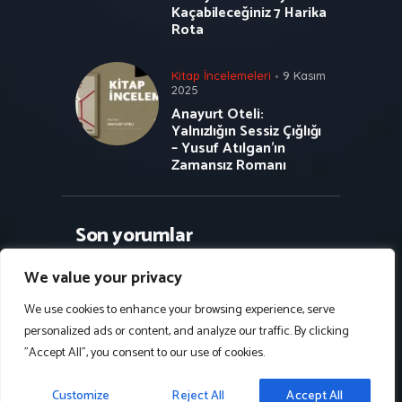
Kaçabileceğiniz 7 Harika
Rota
Kitap İncelemeleri
9 Kasım
2025
Anayurt Oteli:
Yalnızlığın Sessiz Çığlığı
– Yusuf Atılgan’ın
Zamansız Romanı
Son yorumlar
We value your privacy
We use cookies to enhance your browsing experience, serve
personalized ads or content, and analyze our traffic. By clicking
Follow Us on Instagram
"Accept All", you consent to our use of cookies.
2024 - Kadim Yazılım © Bütün hakları
Customize
Reject All
Accept All