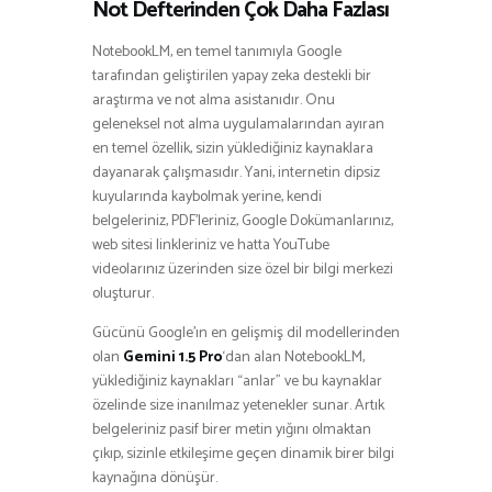
Not Defterinden Çok Daha Fazlası
NotebookLM, en temel tanımıyla Google
tarafından geliştirilen yapay zeka destekli bir
araştırma ve not alma asistanıdır. Onu
geleneksel not alma uygulamalarından ayıran
en temel özellik, sizin yüklediğiniz kaynaklara
dayanarak çalışmasıdır. Yani, internetin dipsiz
kuyularında kaybolmak yerine, kendi
belgeleriniz, PDF’leriniz, Google Dokümanlarınız,
web sitesi linkleriniz ve hatta YouTube
videolarınız üzerinden size özel bir bilgi merkezi
oluşturur.
Gücünü Google’ın en gelişmiş dil modellerinden
olan
Gemini 1.5 Pro
‘dan alan NotebookLM,
yüklediğiniz kaynakları “anlar” ve bu kaynaklar
özelinde size inanılmaz yetenekler sunar. Artık
belgeleriniz pasif birer metin yığını olmaktan
çıkıp, sizinle etkileşime geçen dinamik birer bilgi
kaynağına dönüşür.