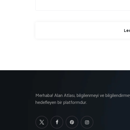
Merhaba! Alan Atlası, bilgilenmeyi ve bilgilendirme
hedefleyen bir platformdur.