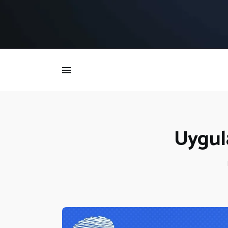
İ
Uygula