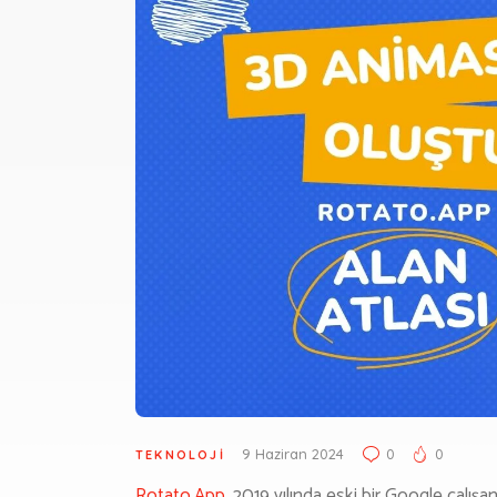
9 Haziran 2024
0
0
TEKNOLOJI
Rotato.App
, 2019 yılında eski bir Google çalı