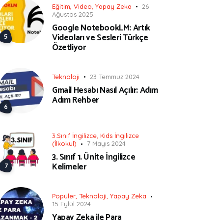
Eğitim
,
Video
,
Yapay Zeka
26
Ağustos 2025
Google NotebookLM: Artık
Videoları ve Sesleri Türkçe
Özetliyor
Teknoloji
23 Temmuz 2024
Gmail Hesabı Nasıl Açılır: Adım
Adım Rehber
3.Sınıf İngilizce
,
Kids İngilizce
(İlkokul)
7 Mayıs 2024
3. Sınıf 1. Ünite İngilizce
Kelimeler
Popüler
,
Teknoloji
,
Yapay Zeka
15 Eylül 2024
Yapay Zeka ile Para