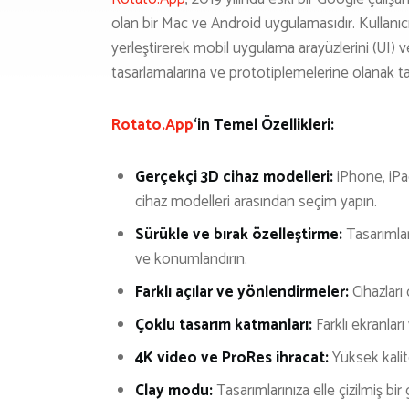
olan bir Mac ve Android uygulamasıdır. Kullanıcı
yerleştirerek mobil uygulama arayüzlerini (UI) ve
tasarlamalarına ve prototiplemelerine olanak ta
Rotato.App
‘in Temel Özellikleri:
Gerçekçi 3D cihaz modelleri:
iPhone, iPad
cihaz modelleri arasından seçim yapın.
Sürükle ve bırak özelleştirme:
Tasarımlar
ve konumlandırın.
Farklı açılar ve yönlendirmeler:
Cihazları
Çoklu tasarım katmanları:
Farklı ekranlar
4K video ve ProRes ihracat:
Yüksek kalit
Clay modu:
Tasarımlarınıza elle çizilmiş bi