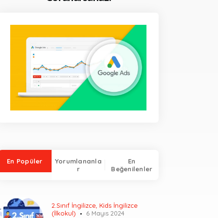
En Popüler
Yorumlananla
En
r
Beğenilenler
2.Sınıf İngilizce
,
Kids İngilizce
(İlkokul)
6 Mayıs 2024