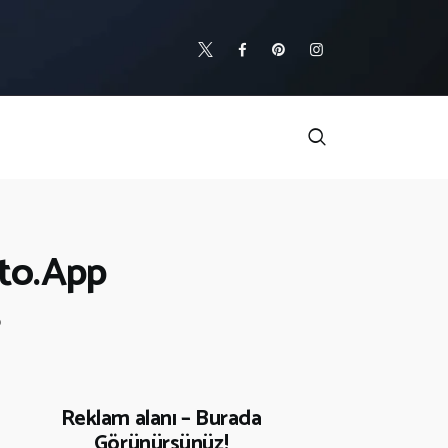
ato.App
p
Reklam alanı – Burada
Görünürsünüz!