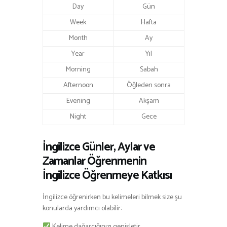
Day
Gün
Week
Hafta
Month
Ay
Year
Yıl
Morning
Sabah
Afternoon
Öğleden sonra
Evening
Akşam
Night
Gece
İngilizce Günler, Aylar ve
Zamanlar Öğrenmenin
İngilizce Öğrenmeye Katkısı
İngilizce öğrenirken bu kelimeleri bilmek size şu
konularda yardımcı olabilir:
Kelime dağarcığınızı genişletir.