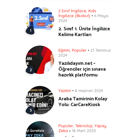
2.Sınıf İngilizce
,
Kids
İngilizce (İlkokul)
6 Mayıs
2024
2. Sınıf 1. Ünite İngilizce
Kelime Kartları
Eğitim
,
Popüler
21 Temmuz
2024
Yazılıdayım.net –
Öğrenciler için sınava
hazırlık platformu
Yazılım
8 Haziran 2024
Araba Tamirinin Kolay
Yolu: CarCareKiosk
Popüler
,
Teknoloji
,
Yapay
Zeka
18 Mart 2025