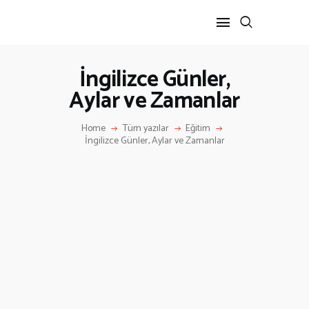
İngilizce Günler,
Aylar ve Zamanlar
ANA SAYFA
HAKKIMIZDA
Home
Tüm yazılar
Eğitim
İLETIŞIM
İngilizce Günler, Aylar ve Zamanlar