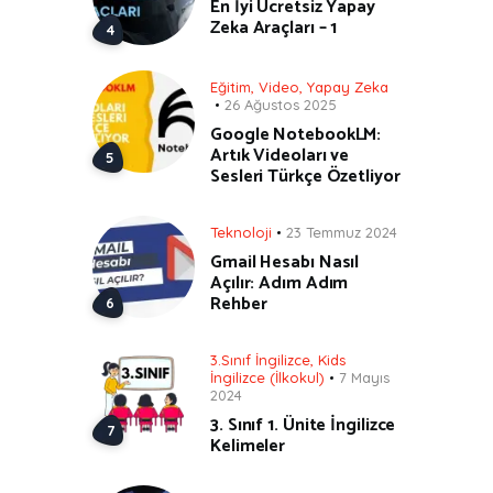
En İyi Ücretsiz Yapay
Zeka Araçları – 1
Eğitim
,
Video
,
Yapay Zeka
26 Ağustos 2025
Google NotebookLM:
Artık Videoları ve
Sesleri Türkçe Özetliyor
Teknoloji
23 Temmuz 2024
Gmail Hesabı Nasıl
Açılır: Adım Adım
Rehber
3.Sınıf İngilizce
,
Kids
İngilizce (İlkokul)
7 Mayıs
2024
3. Sınıf 1. Ünite İngilizce
Kelimeler