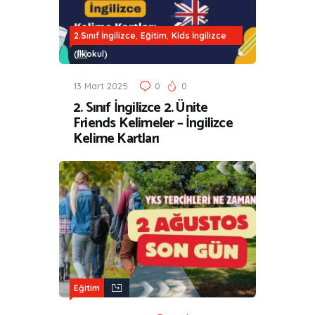
,
,
2.Sınıf İngilizce
Eğitim
Kids İngilizce
(İlkokul)
13 Mart 2025
0
0
2. Sınıf İngilizce 2. Ünite
Friends Kelimeler – İngilizce
Kelime Kartları
Eğitim