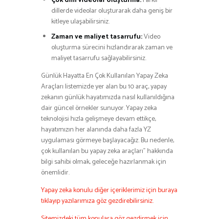
Çok dilli videolar oluşturma:
Farklı
dillerde videolar oluşturarak daha geniş bir
kitleye ulaşabilirsiniz.
Zaman ve maliyet tasarrufu:
Video
oluşturma sürecini hızlandırarak zaman ve
maliyet tasarrufu sağlayabilirsiniz.
Günlük Hayatta En Çok Kullanılan Yapay Zeka
Araçları listemizde yer alan bu 10 araç, yapay
zekanın günlük hayatımızda nasıl kullanıldığına
dair güncel örnekler sunuyor. Yapay zeka
teknolojisi hızla gelişmeye devam ettikçe,
hayatımızın her alanında daha fazla YZ
uygulaması görmeye başlayacağız. Bu nedenle,
çok kullanılan bu yapay zeka araçları” hakkında
bilgi sahibi olmak, geleceğe hazırlanmak için
önemlidir.
Yapay zeka konulu diğer içeriklerimiz için buraya
tıklayıp yazılarımıza göz gezdirebilirsiniz.
Sitemizdeki tüm konulara göz gezdirmek için