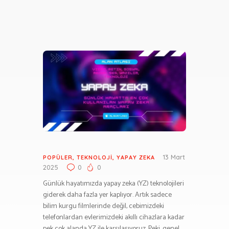
13 Mart
POPÜLER
,
TEKNOLOJI
,
YAPAY ZEKA
2025
0
0
Günlük hayatımızda yapay zeka (YZ) teknolojileri
giderek daha fazla yer kaplıyor. Artık sadece
bilim kurgu filmlerinde değil, cebimizdeki
telefonlardan evlerimizdeki akıllı cihazlara kadar
pek çok alanda YZ ile karşılaşıyoruz. Peki, genel