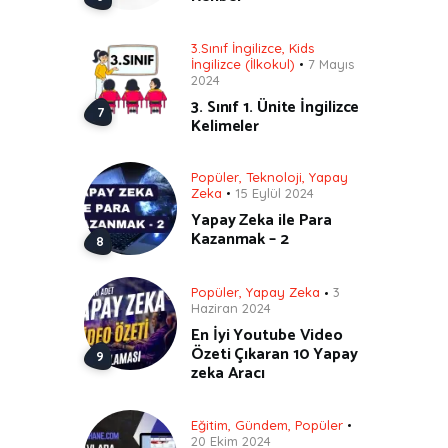
3.Sınıf İngilizce
,
Kids
İngilizce (İlkokul)
7 Mayıs
2024
3. Sınıf 1. Ünite İngilizce
Kelimeler
Popüler
,
Teknoloji
,
Yapay
Zeka
15 Eylül 2024
Yapay Zeka ile Para
Kazanmak – 2
Popüler
,
Yapay Zeka
3
Haziran 2024
En İyi Youtube Video
Özeti Çıkaran 10 Yapay
zeka Aracı
Eğitim
,
Gündem
,
Popüler
20 Ekim 2024