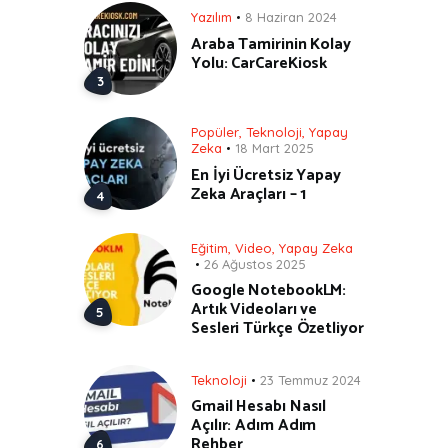
Yazılım
8 Haziran 2024
Araba Tamirinin Kolay
Yolu: CarCareKiosk
Popüler
,
Teknoloji
,
Yapay
Zeka
18 Mart 2025
En İyi Ücretsiz Yapay
Zeka Araçları – 1
Eğitim
,
Video
,
Yapay Zeka
26 Ağustos 2025
Google NotebookLM:
Artık Videoları ve
Sesleri Türkçe Özetliyor
Teknoloji
23 Temmuz 2024
Gmail Hesabı Nasıl
Açılır: Adım Adım
Rehber