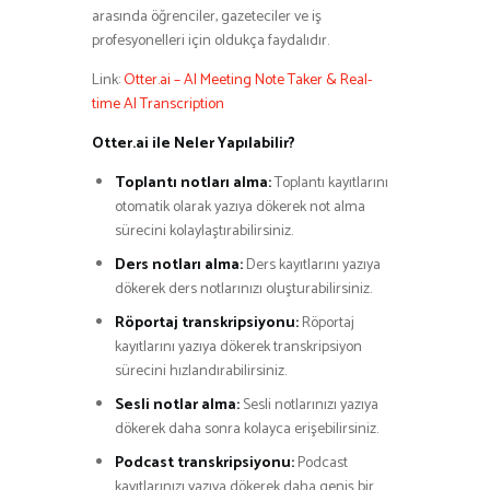
arasında öğrenciler, gazeteciler ve iş
profesyonelleri için oldukça faydalıdır.
Link:
Otter.ai – AI Meeting Note Taker & Real-
time AI Transcription
Otter.ai ile Neler Yapılabilir?
Toplantı notları alma:
Toplantı kayıtlarını
otomatik olarak yazıya dökerek not alma
sürecini kolaylaştırabilirsiniz.
Ders notları alma:
Ders kayıtlarını yazıya
dökerek ders notlarınızı oluşturabilirsiniz.
Röportaj transkripsiyonu:
Röportaj
kayıtlarını yazıya dökerek transkripsiyon
sürecini hızlandırabilirsiniz.
Sesli notlar alma:
Sesli notlarınızı yazıya
dökerek daha sonra kolayca erişebilirsiniz.
Podcast transkripsiyonu:
Podcast
kayıtlarınızı yazıya dökerek daha geniş bir