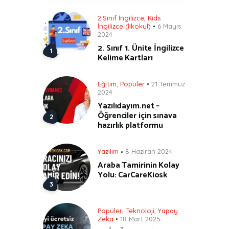
2.Sınıf İngilizce
,
Kids
İngilizce (İlkokul)
6 Mayıs
2024
2. Sınıf 1. Ünite İngilizce
Kelime Kartları
Eğitim
,
Popüler
21 Temmuz
2024
Yazılıdayım.net –
Öğrenciler için sınava
hazırlık platformu
Yazılım
8 Haziran 2024
Araba Tamirinin Kolay
Yolu: CarCareKiosk
Popüler
,
Teknoloji
,
Yapay
Zeka
18 Mart 2025