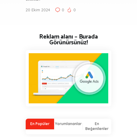
20 Ekim 2024
0
0
Reklam alanı – Burada
Görünürsünüz!
En Popüler
Yorumlananlar
En
Beğenilenler