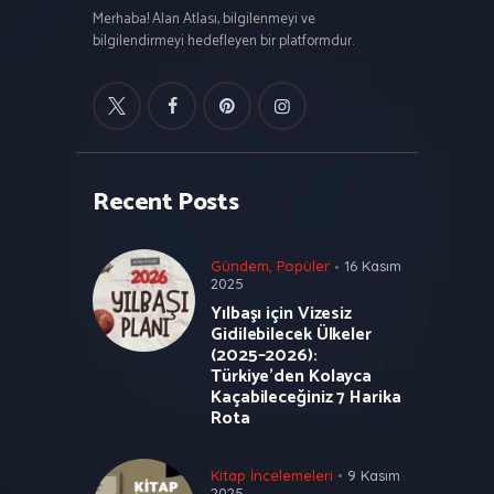
Merhaba! Alan Atlası, bilgilenmeyi ve
bilgilendirmeyi hedefleyen bir platformdur.
Recent Posts
Gündem
,
Popüler
16 Kasım
2025
Yılbaşı için Vizesiz
Gidilebilecek Ülkeler
(2025–2026):
Türkiye’den Kolayca
Kaçabileceğiniz 7 Harika
Rota
Kitap İncelemeleri
9 Kasım
2025