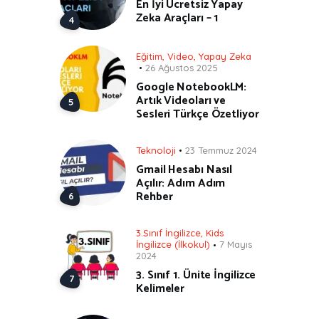
En İyi Ücretsiz Yapay
Zeka Araçları – 1
Eğitim
,
Video
,
Yapay Zeka
26 Ağustos 2025
Google NotebookLM:
Artık Videoları ve
Sesleri Türkçe Özetliyor
Teknoloji
23 Temmuz 2024
Gmail Hesabı Nasıl
Açılır: Adım Adım
Rehber
3.Sınıf İngilizce
,
Kids
İngilizce (İlkokul)
7 Mayıs
2024
3. Sınıf 1. Ünite İngilizce
Kelimeler