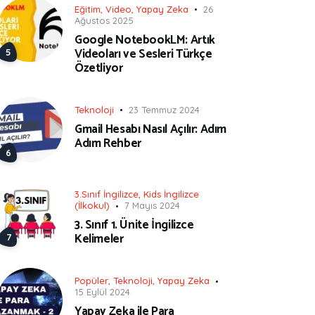
Eğitim
,
Video
,
Yapay Zeka
26
Ağustos 2025
Google NotebookLM: Artık
Videoları ve Sesleri Türkçe
Özetliyor
Teknoloji
23 Temmuz 2024
Gmail Hesabı Nasıl Açılır: Adım
Adım Rehber
3.Sınıf İngilizce
,
Kids İngilizce
(İlkokul)
7 Mayıs 2024
3. Sınıf 1. Ünite İngilizce
Kelimeler
Popüler
,
Teknoloji
,
Yapay Zeka
15 Eylül 2024
Yapay Zeka ile Para