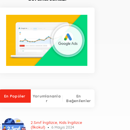
En Popüler
Yorumlananla
En
r
Beğenilenler
2.Sınıf İngilizce
,
Kids İngilizce
(İlkokul)
6 Mayıs 2024