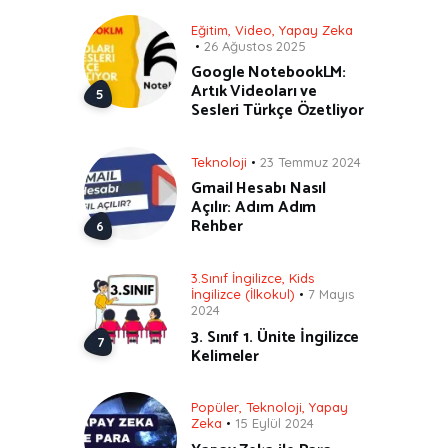
Eğitim
,
Video
,
Yapay Zeka
26 Ağustos 2025
Google NotebookLM:
Artık Videoları ve
Sesleri Türkçe Özetliyor
Teknoloji
23 Temmuz 2024
Gmail Hesabı Nasıl
Açılır: Adım Adım
Rehber
3.Sınıf İngilizce
,
Kids
İngilizce (İlkokul)
7 Mayıs
2024
3. Sınıf 1. Ünite İngilizce
Kelimeler
Popüler
,
Teknoloji
,
Yapay
Zeka
15 Eylül 2024