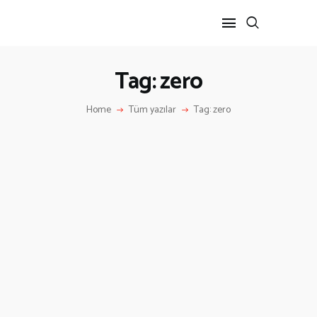
Tag: zero
ANA SAYFA
Home
Tüm yazılar
Tag: zero
HAKKIMIZDA
İLETIŞIM