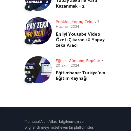
Yapay Zeka ile Para
Kazanmak – 2
Popüler
,
Yapay Zeka
3
Haziran 2024
En İyi Youtube Video
Özeti Çıkaran 10 Yapay
zeka Aracı
Eğitim
,
Gündem
,
Popüler
20 Ekim 2024
Eğitimhane: Türkiye’nin
Eğitim Kaynağı
Merhaba! Alan Atlası, bilgilenmeyi ve
bilgilendirmeyi hedefleyen bir platformdur.