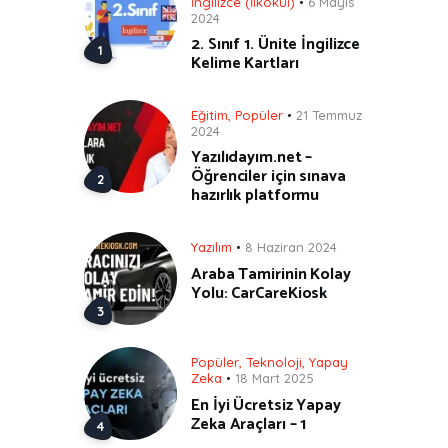
İngilizce (İlkokul)
6 Mayıs
2024
2. Sınıf 1. Ünite İngilizce
Kelime Kartları
Eğitim
,
Popüler
21 Temmuz
2024
Yazılıdayım.net –
Öğrenciler için sınava
hazırlık platformu
Yazılım
8 Haziran 2024
Araba Tamirinin Kolay
Yolu: CarCareKiosk
Popüler
,
Teknoloji
,
Yapay
Zeka
18 Mart 2025
En İyi Ücretsiz Yapay
Zeka Araçları – 1