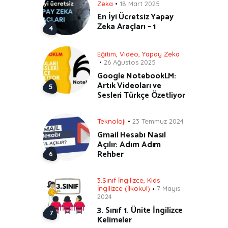
Zeka
18 Mart 2025
En İyi Ücretsiz Yapay
Zeka Araçları – 1
Eğitim
,
Video
,
Yapay Zeka
26 Ağustos 2025
Google NotebookLM:
Artık Videoları ve
Sesleri Türkçe Özetliyor
Teknoloji
23 Temmuz 2024
Gmail Hesabı Nasıl
Açılır: Adım Adım
Rehber
3.Sınıf İngilizce
,
Kids
İngilizce (İlkokul)
7 Mayıs
2024
3. Sınıf 1. Ünite İngilizce
Kelimeler