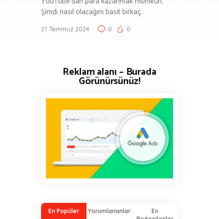
YouTube’dan para kazanmak mümkün.
Şimdi nasıl olacağını basit birkaç…
21 Temmuz 2024
0
0
Reklam alanı – Burada
Görünürsünüz!
En Popüler
Yorumlananlar
En
Beğenilenler