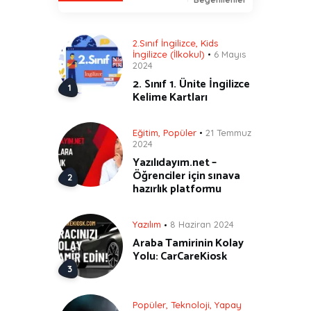
2.Sınıf İngilizce
,
Kids
İngilizce (İlkokul)
6 Mayıs
2024
2. Sınıf 1. Ünite İngilizce
Kelime Kartları
Eğitim
,
Popüler
21 Temmuz
2024
Yazılıdayım.net –
Öğrenciler için sınava
hazırlık platformu
Yazılım
8 Haziran 2024
Araba Tamirinin Kolay
Yolu: CarCareKiosk
Popüler
,
Teknoloji
,
Yapay