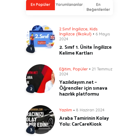
En Popüler
Yorumlananlar
En
Beğenilenler
2.Sınıf İngilizce
,
Kids
İngilizce (İlkokul)
6 Mayıs
2024
2. Sınıf 1. Ünite İngilizce
Kelime Kartları
Eğitim
,
Popüler
21 Temmuz
2024
Yazılıdayım.net –
Öğrenciler için sınava
hazırlık platformu
Yazılım
8 Haziran 2024
Araba Tamirinin Kolay
Yolu: CarCareKiosk