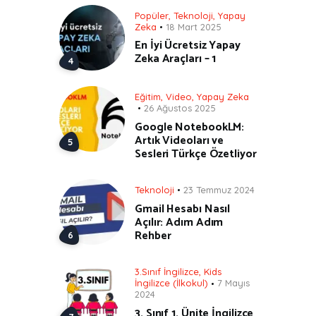
Popüler
,
Teknoloji
,
Yapay
Zeka
18 Mart 2025
En İyi Ücretsiz Yapay
Zeka Araçları – 1
Eğitim
,
Video
,
Yapay Zeka
26 Ağustos 2025
Google NotebookLM:
Artık Videoları ve
Sesleri Türkçe Özetliyor
Teknoloji
23 Temmuz 2024
Gmail Hesabı Nasıl
Açılır: Adım Adım
Rehber
3.Sınıf İngilizce
,
Kids
İngilizce (İlkokul)
7 Mayıs
2024
3. Sınıf 1. Ünite İngilizce