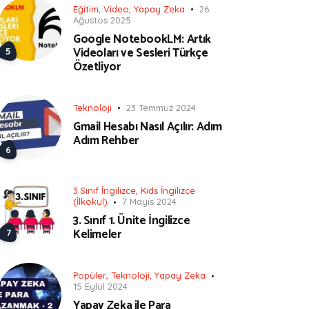
Eğitim
,
Video
,
Yapay Zeka
26
Ağustos 2025
Google NotebookLM: Artık
Videoları ve Sesleri Türkçe
Özetliyor
Teknoloji
23 Temmuz 2024
Gmail Hesabı Nasıl Açılır: Adım
Adım Rehber
3.Sınıf İngilizce
,
Kids İngilizce
(İlkokul)
7 Mayıs 2024
3. Sınıf 1. Ünite İngilizce
Kelimeler
Popüler
,
Teknoloji
,
Yapay Zeka
15 Eylül 2024
Yapay Zeka ile Para