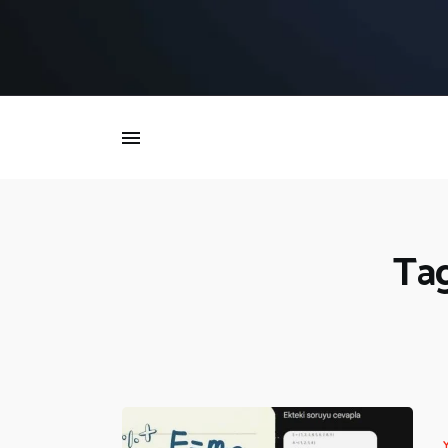
İ
Tag