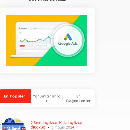
En Popüler
Yorumlananla
En
r
Beğenilenler
2.Sınıf İngilizce
,
Kids İngilizce
(İlkokul)
6 Mayıs 2024