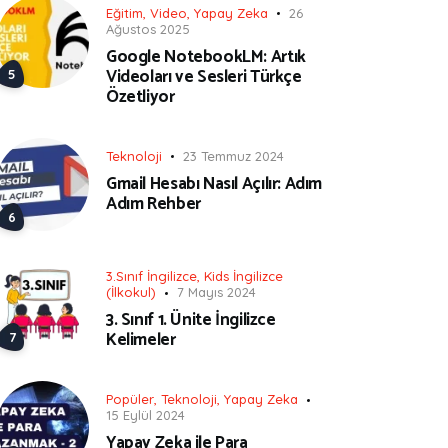
Eğitim
,
Video
,
Yapay Zeka
26
Ağustos 2025
Google NotebookLM: Artık
Videoları ve Sesleri Türkçe
Özetliyor
Teknoloji
23 Temmuz 2024
Gmail Hesabı Nasıl Açılır: Adım
Adım Rehber
3.Sınıf İngilizce
,
Kids İngilizce
(İlkokul)
7 Mayıs 2024
3. Sınıf 1. Ünite İngilizce
Kelimeler
Popüler
,
Teknoloji
,
Yapay Zeka
15 Eylül 2024
Yapay Zeka ile Para