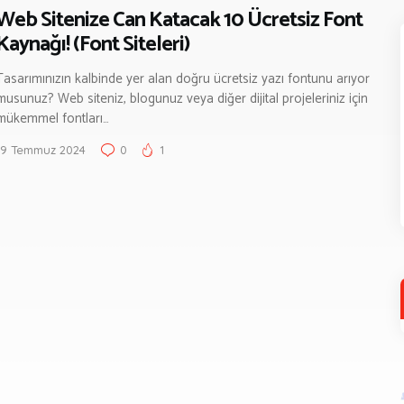
Web Sitenize Can Katacak 10 Ücretsiz Font
Kaynağı! (Font Siteleri)
Tasarımınızın kalbinde yer alan doğru ücretsiz yazı fontunu arıyor
musunuz? Web siteniz, blogunuz veya diğer dijital projeleriniz için
mükemmel fontları…
19 Temmuz 2024
0
1