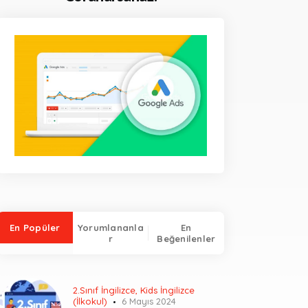
En Popüler
Yorumlananla
En
r
Beğenilenler
2.Sınıf İngilizce
,
Kids İngilizce
(İlkokul)
6 Mayıs 2024