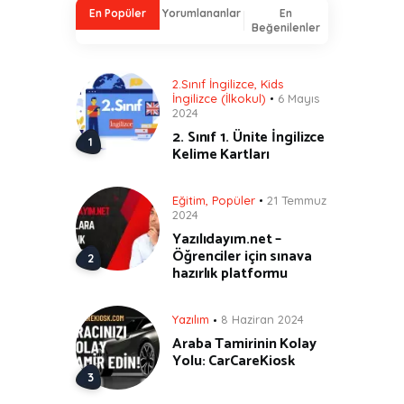
En Popüler
Yorumlananlar
En
Beğenilenler
2.Sınıf İngilizce
,
Kids
İngilizce (İlkokul)
6 Mayıs
2024
2. Sınıf 1. Ünite İngilizce
Kelime Kartları
Eğitim
,
Popüler
21 Temmuz
2024
Yazılıdayım.net –
Öğrenciler için sınava
hazırlık platformu
Yazılım
8 Haziran 2024
Araba Tamirinin Kolay
Yolu: CarCareKiosk