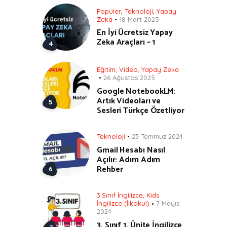
Popüler
,
Teknoloji
,
Yapay
Zeka
18 Mart 2025
En İyi Ücretsiz Yapay
Zeka Araçları – 1
Eğitim
,
Video
,
Yapay Zeka
26 Ağustos 2025
Google NotebookLM:
Artık Videoları ve
Sesleri Türkçe Özetliyor
Teknoloji
23 Temmuz 2024
Gmail Hesabı Nasıl
Açılır: Adım Adım
Rehber
3.Sınıf İngilizce
,
Kids
İngilizce (İlkokul)
7 Mayıs
2024
3. Sınıf 1. Ünite İngilizce