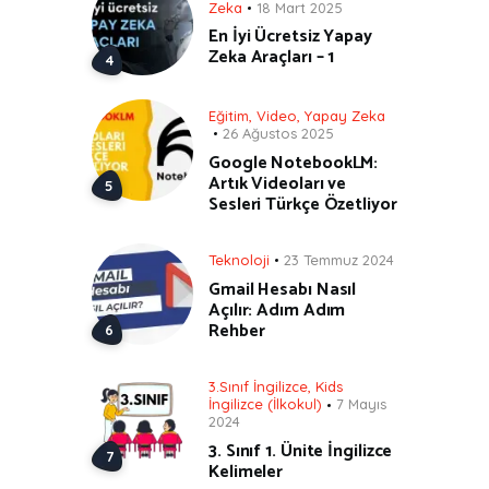
Zeka
18 Mart 2025
En İyi Ücretsiz Yapay
Zeka Araçları – 1
Eğitim
,
Video
,
Yapay Zeka
26 Ağustos 2025
Google NotebookLM:
Artık Videoları ve
Sesleri Türkçe Özetliyor
Teknoloji
23 Temmuz 2024
Gmail Hesabı Nasıl
Açılır: Adım Adım
Rehber
3.Sınıf İngilizce
,
Kids
İngilizce (İlkokul)
7 Mayıs
2024
3. Sınıf 1. Ünite İngilizce
Kelimeler