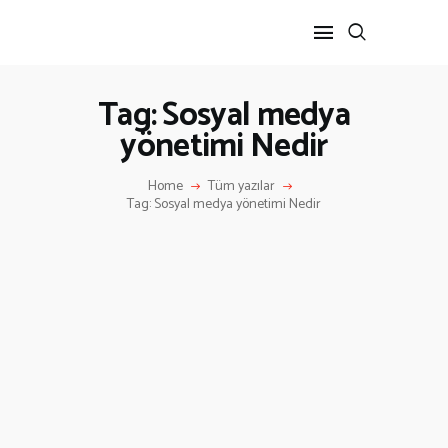
Tag: Sosyal medya
yönetimi Nedir
ANA SAYFA
HAKKIMIZDA
Home
Tüm yazılar
İLETIŞIM
Tag: Sosyal medya yönetimi Nedir