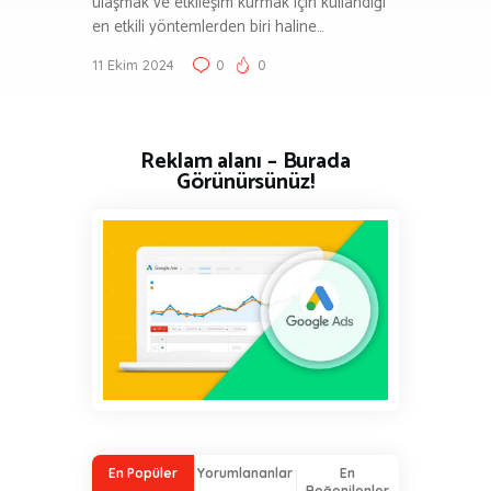
ulaşmak ve etkileşim kurmak için kullandığı
en etkili yöntemlerden biri haline…
11 Ekim 2024
0
0
Reklam alanı – Burada
Görünürsünüz!
En Popüler
Yorumlananlar
En
Beğenilenler