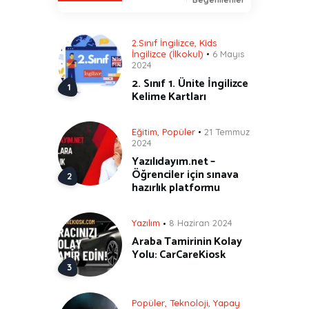
2.Sınıf İngilizce
,
Kids
İngilizce (İlkokul)
6 Mayıs
2024
2. Sınıf 1. Ünite İngilizce
Kelime Kartları
Eğitim
,
Popüler
21 Temmuz
2024
Yazılıdayım.net –
Öğrenciler için sınava
hazırlık platformu
Yazılım
8 Haziran 2024
Araba Tamirinin Kolay
Yolu: CarCareKiosk
Popüler
,
Teknoloji
,
Yapay