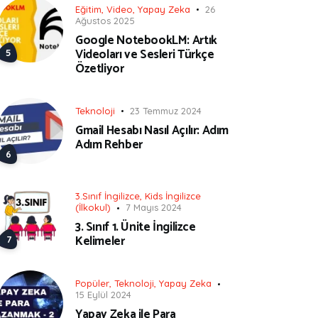
Eğitim
,
Video
,
Yapay Zeka
26
Ağustos 2025
Google NotebookLM: Artık
Videoları ve Sesleri Türkçe
Özetliyor
Teknoloji
23 Temmuz 2024
Gmail Hesabı Nasıl Açılır: Adım
Adım Rehber
3.Sınıf İngilizce
,
Kids İngilizce
(İlkokul)
7 Mayıs 2024
3. Sınıf 1. Ünite İngilizce
Kelimeler
Popüler
,
Teknoloji
,
Yapay Zeka
15 Eylül 2024
Yapay Zeka ile Para