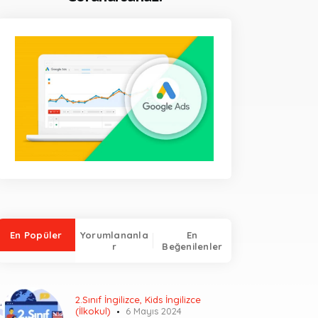
En Popüler
Yorumlananla
En
r
Beğenilenler
2.Sınıf İngilizce
,
Kids İngilizce
(İlkokul)
6 Mayıs 2024