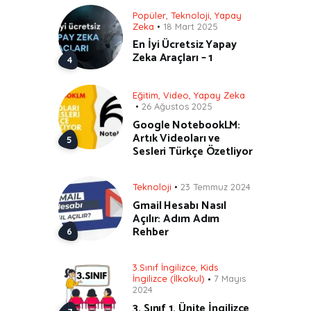
Popüler
,
Teknoloji
,
Yapay
Zeka
18 Mart 2025
En İyi Ücretsiz Yapay
Zeka Araçları – 1
Eğitim
,
Video
,
Yapay Zeka
26 Ağustos 2025
Google NotebookLM:
Artık Videoları ve
Sesleri Türkçe Özetliyor
Teknoloji
23 Temmuz 2024
Gmail Hesabı Nasıl
Açılır: Adım Adım
Rehber
3.Sınıf İngilizce
,
Kids
İngilizce (İlkokul)
7 Mayıs
2024
3. Sınıf 1. Ünite İngilizce