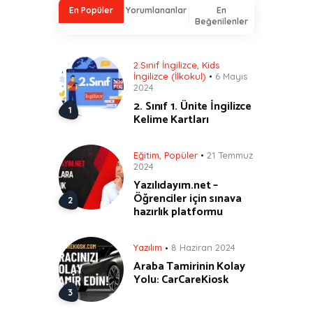
En Popüler
Yorumlananlar
En
Beğenilenler
2.Sınıf İngilizce
,
Kids
İngilizce (İlkokul)
6 Mayıs
2024
2. Sınıf 1. Ünite İngilizce
Kelime Kartları
Eğitim
,
Popüler
21 Temmuz
2024
Yazılıdayım.net –
Öğrenciler için sınava
hazırlık platformu
Yazılım
8 Haziran 2024
Araba Tamirinin Kolay
Yolu: CarCareKiosk