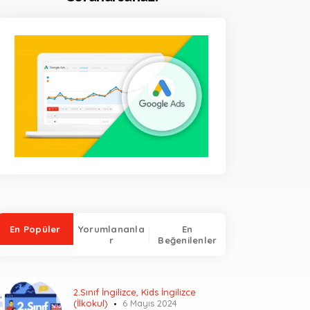
En Popüler
Yorumlananla
En
r
Beğenilenler
2.Sınıf İngilizce
,
Kids İngilizce
(İlkokul)
6 Mayıs 2024