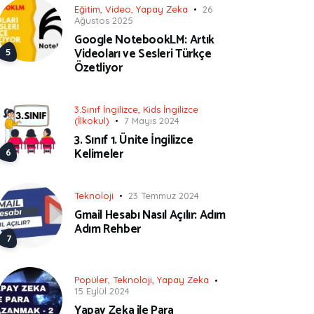
Eğitim
,
Video
,
Yapay Zeka
26
Ağustos 2025
Google NotebookLM: Artık
Videoları ve Sesleri Türkçe
Özetliyor
3.Sınıf İngilizce
,
Kids İngilizce
(İlkokul)
7 Mayıs 2024
3. Sınıf 1. Ünite İngilizce
Kelimeler
Teknoloji
23 Temmuz 2024
Gmail Hesabı Nasıl Açılır: Adım
Adım Rehber
Popüler
,
Teknoloji
,
Yapay Zeka
15 Eylül 2024
Yapay Zeka ile Para