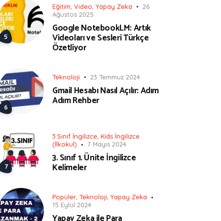
Eğitim
,
Video
,
Yapay Zeka
26
Ağustos 2025
Google NotebookLM: Artık
Videoları ve Sesleri Türkçe
Özetliyor
Teknoloji
23 Temmuz 2024
Gmail Hesabı Nasıl Açılır: Adım
Adım Rehber
3.Sınıf İngilizce
,
Kids İngilizce
(İlkokul)
7 Mayıs 2024
3. Sınıf 1. Ünite İngilizce
Kelimeler
Popüler
,
Teknoloji
,
Yapay Zeka
15 Eylül 2024
Yapay Zeka ile Para