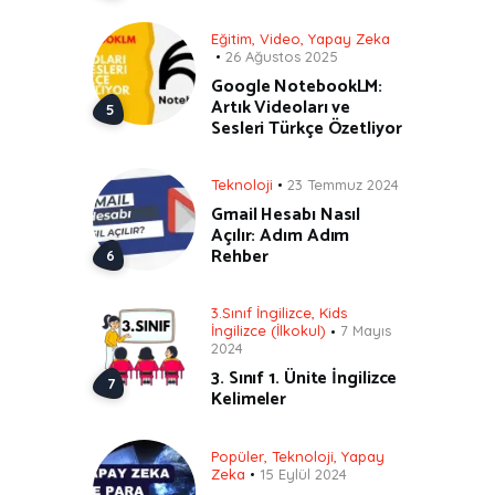
Eğitim
,
Video
,
Yapay Zeka
26 Ağustos 2025
Google NotebookLM:
Artık Videoları ve
Sesleri Türkçe Özetliyor
Teknoloji
23 Temmuz 2024
Gmail Hesabı Nasıl
Açılır: Adım Adım
Rehber
3.Sınıf İngilizce
,
Kids
İngilizce (İlkokul)
7 Mayıs
2024
3. Sınıf 1. Ünite İngilizce
Kelimeler
Popüler
,
Teknoloji
,
Yapay
Zeka
15 Eylül 2024