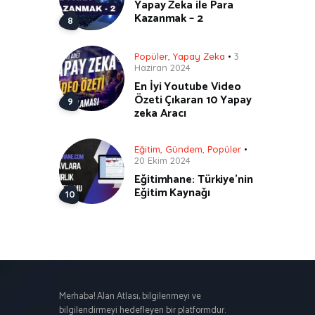
Yapay Zeka ile Para
Kazanmak – 2
Popüler
,
Yapay Zeka
3
Haziran 2024
En İyi Youtube Video
Özeti Çıkaran 10 Yapay
zeka Aracı
Eğitim
,
Gündem
,
Popüler
20 Ekim 2024
Eğitimhane: Türkiye’nin
Eğitim Kaynağı
Merhaba! Alan Atlası, bilgilenmeyi ve
bilgilendirmeyi hedefleyen bir platformdur.