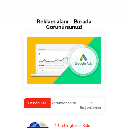
Reklam alanı – Burada
Görünürsünüz!
En Popüler
Yorumlananlar
En
Beğenilenler
2.Sınıf İngilizce
,
Kids