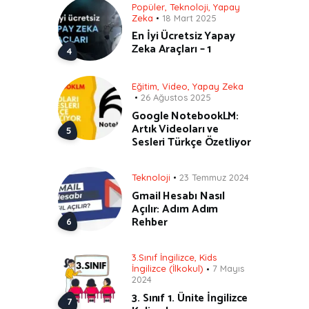
Popüler
,
Teknoloji
,
Yapay
Zeka
18 Mart 2025
En İyi Ücretsiz Yapay
Zeka Araçları – 1
Eğitim
,
Video
,
Yapay Zeka
26 Ağustos 2025
Google NotebookLM:
Artık Videoları ve
Sesleri Türkçe Özetliyor
Teknoloji
23 Temmuz 2024
Gmail Hesabı Nasıl
Açılır: Adım Adım
Rehber
3.Sınıf İngilizce
,
Kids
İngilizce (İlkokul)
7 Mayıs
2024
3. Sınıf 1. Ünite İngilizce