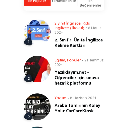
En Popüler
Yorumlananlar
En
Beğenilenler
2.Sınıf İngilizce
,
Kids
İngilizce (İlkokul)
6 Mayıs
2024
2. Sınıf 1. Ünite İngilizce
Kelime Kartları
Eğitim
,
Popüler
21 Temmuz
2024
Yazılıdayım.net –
Öğrenciler için sınava
hazırlık platformu
Yazılım
8 Haziran 2024
Araba Tamirinin Kolay
Yolu: CarCareKiosk