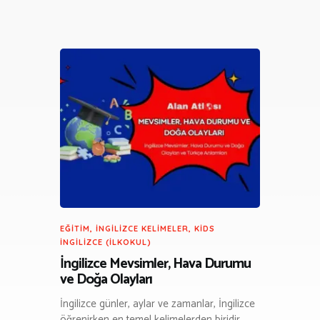
EĞITIM
,
İNGILIZCE KELIMELER
,
KIDS
İNGILIZCE (İLKOKUL)
İngilizce Mevsimler, Hava Durumu
ve Doğa Olayları
İngilizce günler, aylar ve zamanlar, İngilizce
öğrenirken en temel kelimelerden biridir.