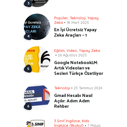
Popüler
,
Teknoloji
,
Yapay
Zeka
18 Mart 2025
En İyi Ücretsiz Yapay
Zeka Araçları – 1
Eğitim
,
Video
,
Yapay Zeka
26 Ağustos 2025
Google NotebookLM:
Artık Videoları ve
Sesleri Türkçe Özetliyor
Teknoloji
23 Temmuz 2024
Gmail Hesabı Nasıl
Açılır: Adım Adım
Rehber
3.Sınıf İngilizce
,
Kids
İngilizce (İlkokul)
7 Mayıs