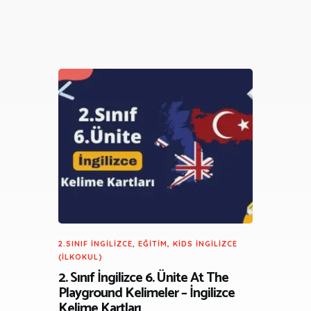
2.SINIF İNGILIZCE
,
EĞITIM
,
KIDS İNGILIZCE
(İLKOKUL)
2. Sınıf İngilizce 6. Ünite At The
Playground Kelimeler – İngilizce
Kelime Kartları