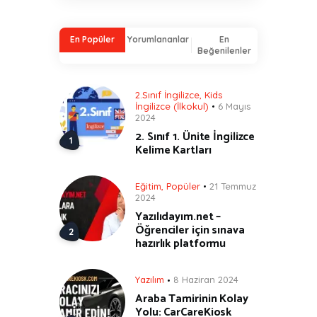
En Popüler
Yorumlananlar
En
Beğenilenler
2.Sınıf İngilizce
,
Kids
İngilizce (İlkokul)
6 Mayıs
2024
2. Sınıf 1. Ünite İngilizce
Kelime Kartları
Eğitim
,
Popüler
21 Temmuz
2024
Yazılıdayım.net –
Öğrenciler için sınava
hazırlık platformu
Yazılım
8 Haziran 2024
Araba Tamirinin Kolay
Yolu: CarCareKiosk