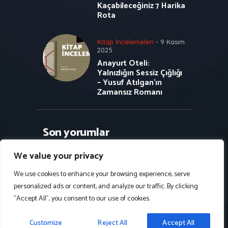
Kaçabileceğiniz 7 Harika
Rota
Kitap İncelemeleri
9 Kasım
2025
Anayurt Oteli:
Yalnızlığın Sessiz Çığlığı
– Yusuf Atılgan’ın
Zamansız Romanı
Son yorumlar
We value your privacy
We use cookies to enhance your browsing experience, serve
personalized ads or content, and analyze our traffic. By clicking
Follow Us on Instagram
"Accept All", you consent to our use of cookies.
2024 - Kadim Yazılım © Bütün hakları
Customize
Reject All
Accept All
saklıdır.