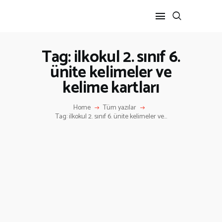
Tag: ilkokul 2. sınıf 6.
ünite kelimeler ve
ANA SAYFA
kelime kartları
HAKKIMIZDA
İLETIŞIM
Home
Tüm yazılar
Tag: ilkokul 2. sınıf 6. ünite kelimeler ve...