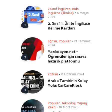
2.Sınıf İngilizce
,
Kids
İngilizce (İlkokul)
6 Mayıs
2024
2. Sınıf 1. Ünite İngilizce
Kelime Kartları
Eğitim
,
Popüler
21 Temmuz
2024
Yazılıdayım.net –
Öğrenciler için sınava
hazırlık platformu
Yazılım
8 Haziran 2024
Araba Tamirinin Kolay
Yolu: CarCareKiosk
Popüler
,
Teknoloji
,
Yapay
Zeka
18 Mart 2025