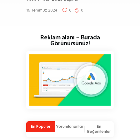
16 Temmuz 2024
0
0
Reklam alanı – Burada
Görünürsünüz!
En Popüler
Yorumlananlar
En
Beğenilenler