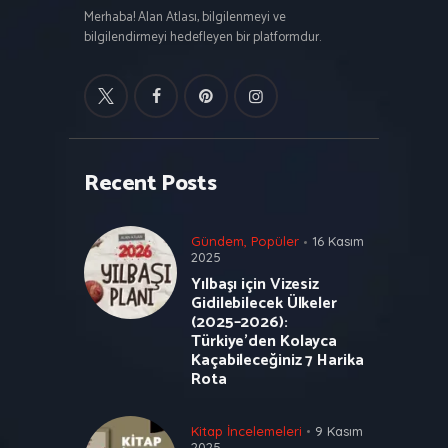
Merhaba! Alan Atlası, bilgilenmeyi ve
bilgilendirmeyi hedefleyen bir platformdur.
Recent Posts
Gündem
,
Popüler
16 Kasım
2025
Yılbaşı için Vizesiz
Gidilebilecek Ülkeler
(2025–2026):
Türkiye’den Kolayca
Kaçabileceğiniz 7 Harika
Rota
Kitap İncelemeleri
9 Kasım
2025