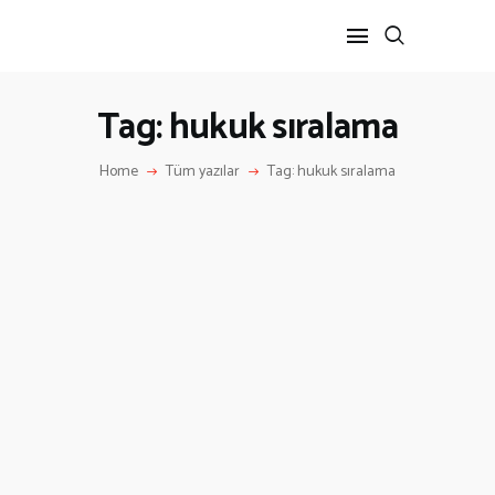
Tag: hukuk sıralama
ANA SAYFA
Home
Tüm yazılar
Tag: hukuk sıralama
HAKKIMIZDA
İLETIŞIM