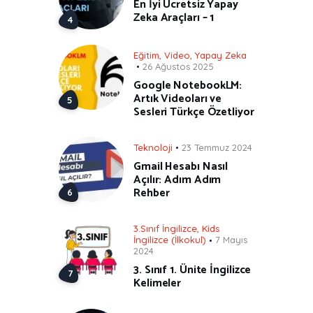
En İyi Ücretsiz Yapay
Zeka Araçları – 1
Eğitim
,
Video
,
Yapay Zeka
26 Ağustos 2025
Google NotebookLM:
Artık Videoları ve
Sesleri Türkçe Özetliyor
Teknoloji
23 Temmuz 2024
Gmail Hesabı Nasıl
Açılır: Adım Adım
Rehber
3.Sınıf İngilizce
,
Kids
İngilizce (İlkokul)
7 Mayıs
2024
3. Sınıf 1. Ünite İngilizce
Kelimeler