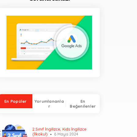
En Popüler
Yorumlananla
En
r
Beğenilenler
2.Sınıf İngilizce
,
Kids İngilizce
(İlkokul)
6 Mayıs 2024