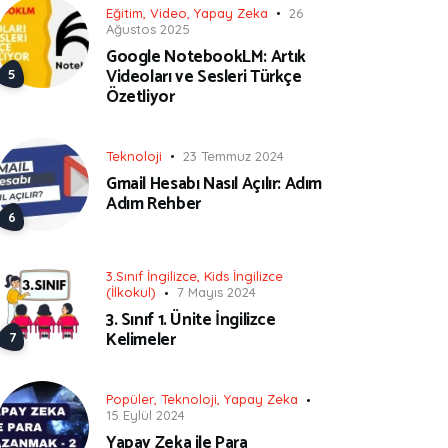
Eğitim
,
Video
,
Yapay Zeka
26
Ağustos 2025
Google NotebookLM: Artık
Videoları ve Sesleri Türkçe
Özetliyor
Teknoloji
23 Temmuz 2024
Gmail Hesabı Nasıl Açılır: Adım
Adım Rehber
3.Sınıf İngilizce
,
Kids İngilizce
(İlkokul)
7 Mayıs 2024
3. Sınıf 1. Ünite İngilizce
Kelimeler
Popüler
,
Teknoloji
,
Yapay Zeka
15 Eylül 2024
Yapay Zeka ile Para