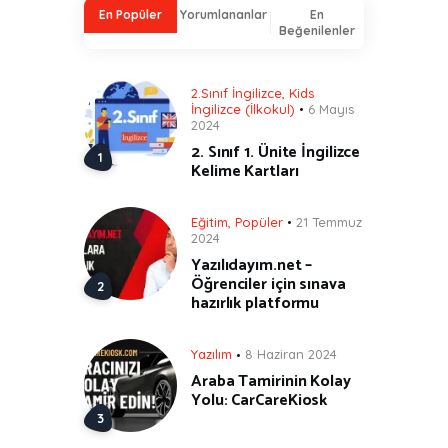
En Popüler
Yorumlananlar
En
Beğenilenler
2.Sınıf İngilizce
,
Kids
İngilizce (İlkokul)
6 Mayıs
2024
2. Sınıf 1. Ünite İngilizce
Kelime Kartları
Eğitim
,
Popüler
21 Temmuz
2024
Yazılıdayım.net –
Öğrenciler için sınava
hazırlık platformu
Yazılım
8 Haziran 2024
Araba Tamirinin Kolay
Yolu: CarCareKiosk