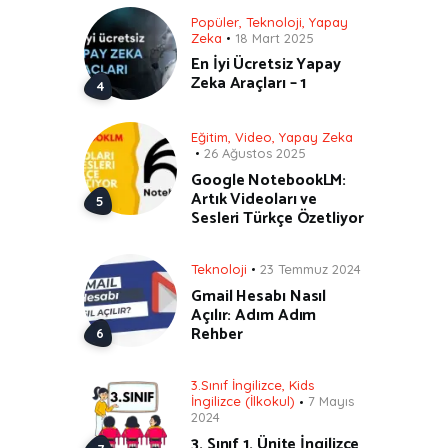
Popüler
,
Teknoloji
,
Yapay
Zeka
18 Mart 2025
En İyi Ücretsiz Yapay
Zeka Araçları – 1
Eğitim
,
Video
,
Yapay Zeka
26 Ağustos 2025
Google NotebookLM:
Artık Videoları ve
Sesleri Türkçe Özetliyor
Teknoloji
23 Temmuz 2024
Gmail Hesabı Nasıl
Açılır: Adım Adım
Rehber
3.Sınıf İngilizce
,
Kids
İngilizce (İlkokul)
7 Mayıs
2024
3. Sınıf 1. Ünite İngilizce