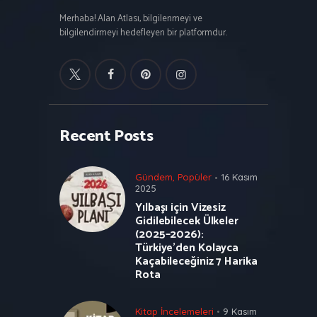
Merhaba! Alan Atlası, bilgilenmeyi ve
bilgilendirmeyi hedefleyen bir platformdur.
Recent Posts
Gündem
,
Popüler
16 Kasım
2025
Yılbaşı için Vizesiz
Gidilebilecek Ülkeler
(2025–2026):
Türkiye’den Kolayca
Kaçabileceğiniz 7 Harika
Rota
Kitap İncelemeleri
9 Kasım