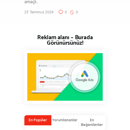
amaçlı…
23 Temmuz 2024
0
0
Reklam alanı – Burada
Görünürsünüz!
En Popüler
Yorumlananlar
En
Beğenilenler