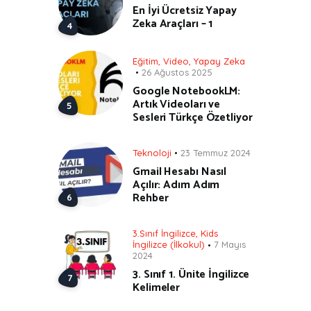
En İyi Ücretsiz Yapay
Zeka Araçları – 1
Eğitim
,
Video
,
Yapay Zeka
26 Ağustos 2025
Google NotebookLM:
Artık Videoları ve
Sesleri Türkçe Özetliyor
Teknoloji
23 Temmuz 2024
Gmail Hesabı Nasıl
Açılır: Adım Adım
Rehber
3.Sınıf İngilizce
,
Kids
İngilizce (İlkokul)
7 Mayıs
2024
3. Sınıf 1. Ünite İngilizce
Kelimeler