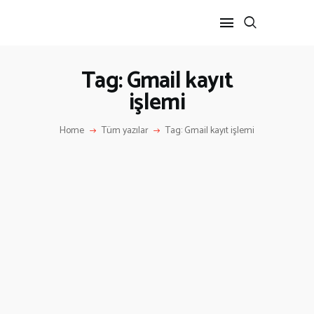
Tag: Gmail kayıt
işlemi
ANA SAYFA
HAKKIMIZDA
Home
Tüm yazılar
Tag: Gmail kayıt işlemi
İLETIŞIM