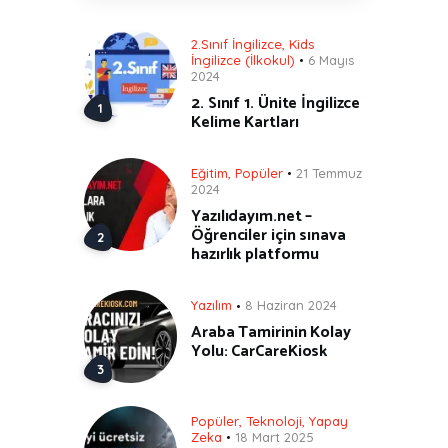
2.Sınıf İngilizce
,
Kids
İngilizce (İlkokul)
6 Mayıs
2024
2. Sınıf 1. Ünite İngilizce
Kelime Kartları
Eğitim
,
Popüler
21 Temmuz
2024
Yazılıdayım.net –
Öğrenciler için sınava
hazırlık platformu
Yazılım
8 Haziran 2024
Araba Tamirinin Kolay
Yolu: CarCareKiosk
Popüler
,
Teknoloji
,
Yapay
Zeka
18 Mart 2025