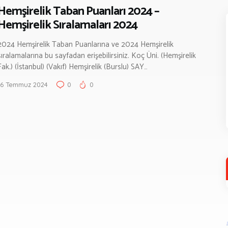
Hemşirelik Taban Puanları 2024 –
Hemşirelik Sıralamaları 2024
2024 Hemşirelik Taban Puanlarına ve 2024 Hemşirelik
sıralamalarına bu sayfadan erişebilirsiniz. Koç Üni. (Hemşirelik
Fak.) (İstanbul) (Vakıf) Hemşirelik (Burslu) SAY…
16 Temmuz 2024
0
0