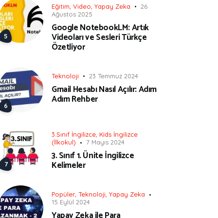
Eğitim
,
Video
,
Yapay Zeka
26
Ağustos 2025
Google NotebookLM: Artık
Videoları ve Sesleri Türkçe
Özetliyor
Teknoloji
23 Temmuz 2024
Gmail Hesabı Nasıl Açılır: Adım
Adım Rehber
3.Sınıf İngilizce
,
Kids İngilizce
(İlkokul)
7 Mayıs 2024
3. Sınıf 1. Ünite İngilizce
Kelimeler
Popüler
,
Teknoloji
,
Yapay Zeka
15 Eylül 2024
Yapay Zeka ile Para