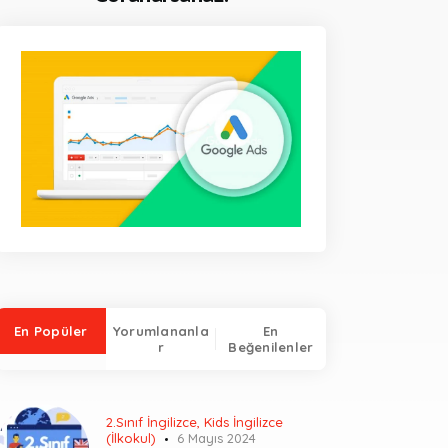
En Popüler
Yorumlananla
En
r
Beğenilenler
2.Sınıf İngilizce
,
Kids İngilizce
(İlkokul)
6 Mayıs 2024