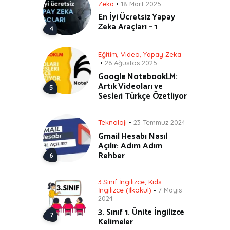
Zeka
18 Mart 2025
En İyi Ücretsiz Yapay
Zeka Araçları – 1
Eğitim
,
Video
,
Yapay Zeka
26 Ağustos 2025
Google NotebookLM:
Artık Videoları ve
Sesleri Türkçe Özetliyor
Teknoloji
23 Temmuz 2024
Gmail Hesabı Nasıl
Açılır: Adım Adım
Rehber
3.Sınıf İngilizce
,
Kids
İngilizce (İlkokul)
7 Mayıs
2024
3. Sınıf 1. Ünite İngilizce
Kelimeler