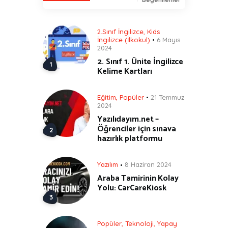
2.Sınıf İngilizce
,
Kids
İngilizce (İlkokul)
6 Mayıs
2024
2. Sınıf 1. Ünite İngilizce
Kelime Kartları
Eğitim
,
Popüler
21 Temmuz
2024
Yazılıdayım.net –
Öğrenciler için sınava
hazırlık platformu
Yazılım
8 Haziran 2024
Araba Tamirinin Kolay
Yolu: CarCareKiosk
Popüler
,
Teknoloji
,
Yapay