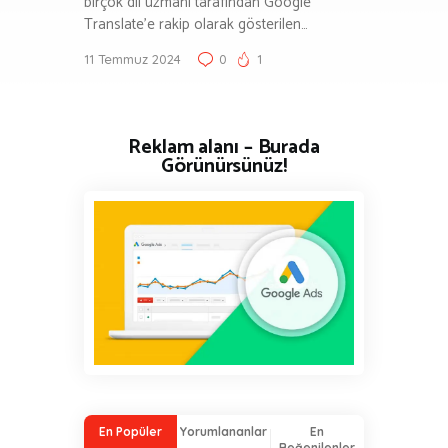
birçok dil uzmanı tarafından Google
Translate’e rakip olarak gösterilen…
11 Temmuz 2024
0
1
Reklam alanı – Burada
Görünürsünüz!
En Popüler
Yorumlananlar
En
Beğenilenler