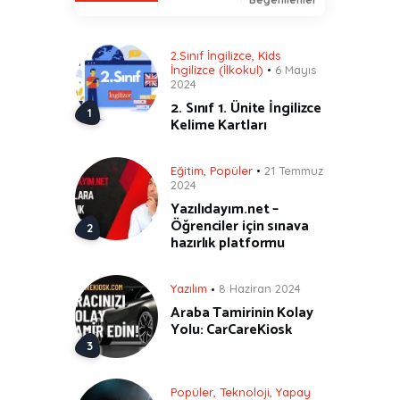
2.Sınıf İngilizce
,
Kids
İngilizce (İlkokul)
6 Mayıs
2024
2. Sınıf 1. Ünite İngilizce
Kelime Kartları
Eğitim
,
Popüler
21 Temmuz
2024
Yazılıdayım.net –
Öğrenciler için sınava
hazırlık platformu
Yazılım
8 Haziran 2024
Araba Tamirinin Kolay
Yolu: CarCareKiosk
Popüler
,
Teknoloji
,
Yapay