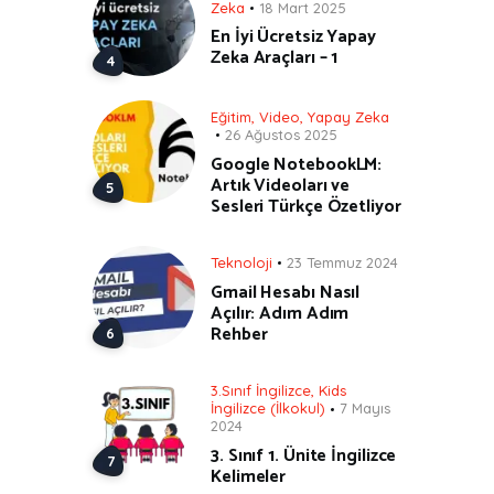
Zeka
18 Mart 2025
En İyi Ücretsiz Yapay
Zeka Araçları – 1
Eğitim
,
Video
,
Yapay Zeka
26 Ağustos 2025
Google NotebookLM:
Artık Videoları ve
Sesleri Türkçe Özetliyor
Teknoloji
23 Temmuz 2024
Gmail Hesabı Nasıl
Açılır: Adım Adım
Rehber
3.Sınıf İngilizce
,
Kids
İngilizce (İlkokul)
7 Mayıs
2024
3. Sınıf 1. Ünite İngilizce
Kelimeler