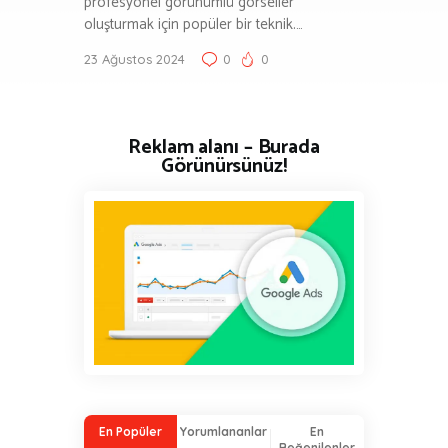
profesyonel görünümlü görseller
oluşturmak için popüler bir teknik.…
23 Ağustos 2024
0
0
Reklam alanı – Burada
Görünürsünüz!
En Popüler
Yorumlananlar
En
Beğenilenler