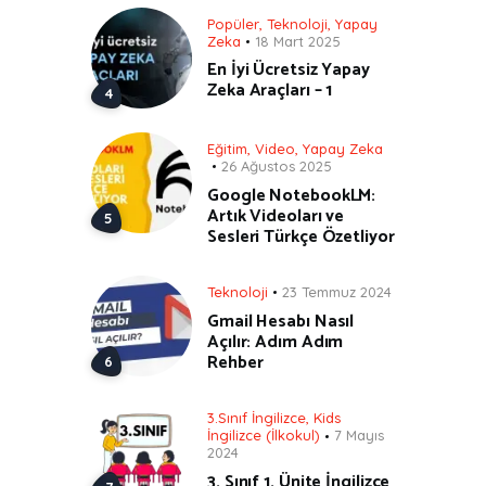
Popüler
,
Teknoloji
,
Yapay
Zeka
18 Mart 2025
En İyi Ücretsiz Yapay
Zeka Araçları – 1
Eğitim
,
Video
,
Yapay Zeka
26 Ağustos 2025
Google NotebookLM:
Artık Videoları ve
Sesleri Türkçe Özetliyor
Teknoloji
23 Temmuz 2024
Gmail Hesabı Nasıl
Açılır: Adım Adım
Rehber
3.Sınıf İngilizce
,
Kids
İngilizce (İlkokul)
7 Mayıs
2024
3. Sınıf 1. Ünite İngilizce