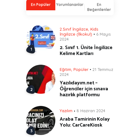
En Popüler
Yorumlananlar
En
Beğenilenler
2.Sınıf İngilizce
,
Kids
İngilizce (İlkokul)
6 Mayıs
2024
2. Sınıf 1. Ünite İngilizce
Kelime Kartları
Eğitim
,
Popüler
21 Temmuz
2024
Yazılıdayım.net –
Öğrenciler için sınava
hazırlık platformu
Yazılım
8 Haziran 2024
Araba Tamirinin Kolay
Yolu: CarCareKiosk