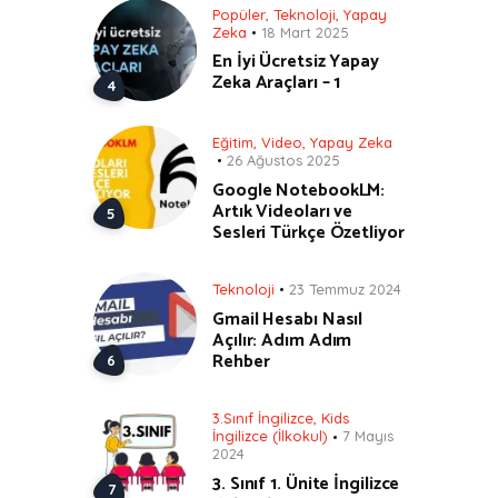
Popüler
,
Teknoloji
,
Yapay
Zeka
18 Mart 2025
En İyi Ücretsiz Yapay
Zeka Araçları – 1
Eğitim
,
Video
,
Yapay Zeka
26 Ağustos 2025
Google NotebookLM:
Artık Videoları ve
Sesleri Türkçe Özetliyor
Teknoloji
23 Temmuz 2024
Gmail Hesabı Nasıl
Açılır: Adım Adım
Rehber
3.Sınıf İngilizce
,
Kids
İngilizce (İlkokul)
7 Mayıs
2024
3. Sınıf 1. Ünite İngilizce