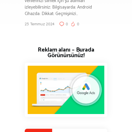
verilerinizi silmek için şu adımları
izleyebilirsiniz: Bilgisayarda: Android
Cihazda: Dikkat: Geçmişinizi…
23 Temmuz 2024
0
0
Reklam alanı – Burada
Görünürsünüz!