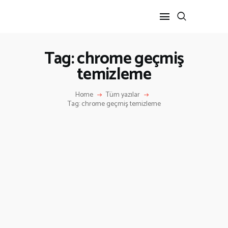
Tag: chrome geçmiş
temizleme
ANA SAYFA
HAKKIMIZDA
Home
Tüm yazılar
İLETIŞIM
Tag: chrome geçmiş temizleme