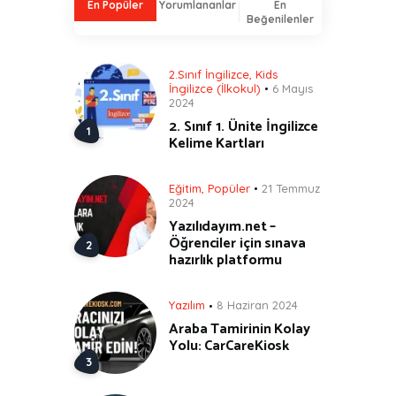
En Popüler
Yorumlananlar
En
Beğenilenler
2.Sınıf İngilizce
,
Kids
İngilizce (İlkokul)
6 Mayıs
2024
2. Sınıf 1. Ünite İngilizce
Kelime Kartları
Eğitim
,
Popüler
21 Temmuz
2024
Yazılıdayım.net –
Öğrenciler için sınava
hazırlık platformu
Yazılım
8 Haziran 2024
Araba Tamirinin Kolay
Yolu: CarCareKiosk