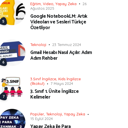
Eğitim
,
Video
,
Yapay Zeka
26
Ağustos 2025
Google NotebookLM: Artık
Videoları ve Sesleri Türkçe
Özetliyor
Teknoloji
23 Temmuz 2024
Gmail Hesabı Nasıl Açılır: Adım
Adım Rehber
3.Sınıf İngilizce
,
Kids İngilizce
(İlkokul)
7 Mayıs 2024
3. Sınıf 1. Ünite İngilizce
Kelimeler
Popüler
,
Teknoloji
,
Yapay Zeka
15 Eylül 2024
Yapay Zeka ile Para