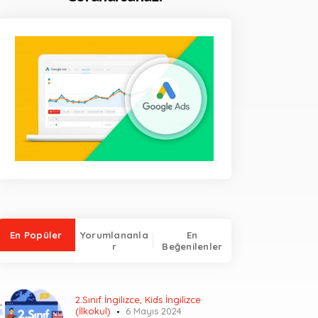
En Popüler
Yorumlananla
En
r
Beğenilenler
2.Sınıf İngilizce
,
Kids İngilizce
(İlkokul)
6 Mayıs 2024