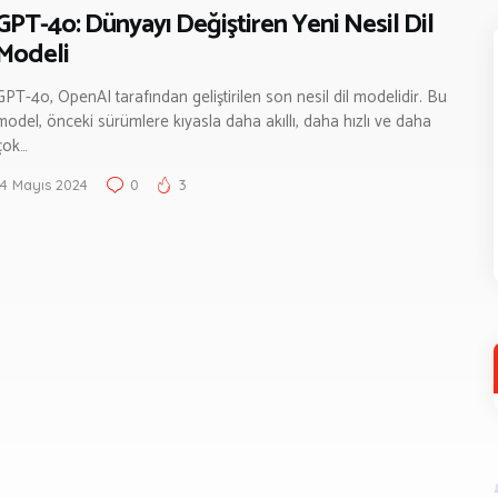
GPT-4o: Dünyayı Değiştiren Yeni Nesil Dil
Modeli
GPT-4o, OpenAI tarafından geliştirilen son nesil dil modelidir. Bu
model, önceki sürümlere kıyasla daha akıllı, daha hızlı ve daha
çok…
14 Mayıs 2024
0
3