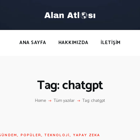
ANA SAYFA
HAKKIMIZDA
LETIŞIM
ANA SAYFA
HAKKIMIZDA
İLETIŞIM
Tag: chatgpt
Home
Tüm yazılar
Tag: chatgpt
GÜNDEM
,
POPÜLER
,
TEKNOLOJI
,
YAPAY ZEKA