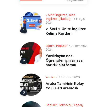
2.Sınıf İngilizce
,
Kids
İngilizce (İlkokul)
6 Mayıs
2024
2. Sınıf 1. Ünite İngilizce
Kelime Kartları
Eğitim
,
Popüler
21 Temmuz
2024
Yazılıdayım.net –
Öğrenciler için sınava
hazırlık platformu
Yazılım
8 Haziran 2024
Araba Tamirinin Kolay
Yolu: CarCareKiosk
Popüler
,
Teknoloji
,
Yapay