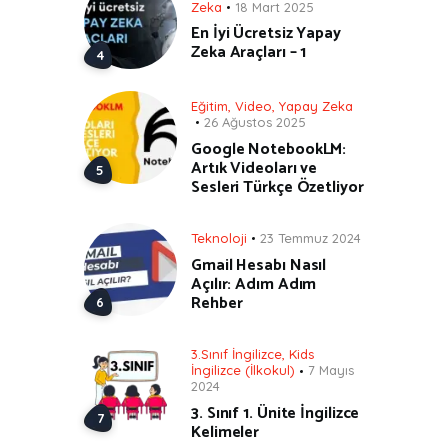
Zeka
18 Mart 2025
En İyi Ücretsiz Yapay
Zeka Araçları – 1
Eğitim
,
Video
,
Yapay Zeka
26 Ağustos 2025
Google NotebookLM:
Artık Videoları ve
Sesleri Türkçe Özetliyor
Teknoloji
23 Temmuz 2024
Gmail Hesabı Nasıl
Açılır: Adım Adım
Rehber
3.Sınıf İngilizce
,
Kids
İngilizce (İlkokul)
7 Mayıs
2024
3. Sınıf 1. Ünite İngilizce
Kelimeler