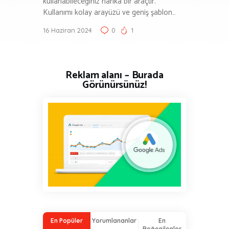
kullanabileceğiniz harika bir araçtır.
Kullanımı kolay arayüzü ve geniş şablon…
16 Haziran 2024
0
1
Reklam alanı – Burada
Görünürsünüz!
En Popüler
Yorumlananlar
En
Beğenilenler