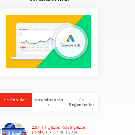
En Popüler
Yorumlananla
En
r
Beğenilenler
2.Sınıf İngilizce
,
Kids İngilizce
(İlkokul)
6 Mayıs 2024