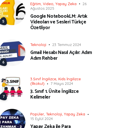
Eğitim
,
Video
,
Yapay Zeka
26
Ağustos 2025
Google NotebookLM: Artık
Videoları ve Sesleri Türkçe
Özetliyor
Teknoloji
23 Temmuz 2024
Gmail Hesabı Nasıl Açılır: Adım
Adım Rehber
3.Sınıf İngilizce
,
Kids İngilizce
(İlkokul)
7 Mayıs 2024
3. Sınıf 1. Ünite İngilizce
Kelimeler
Popüler
,
Teknoloji
,
Yapay Zeka
15 Eylül 2024
Yapay Zeka ile Para