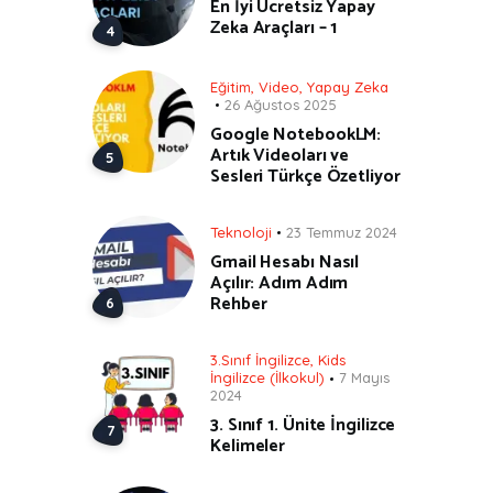
En İyi Ücretsiz Yapay
Zeka Araçları – 1
Eğitim
,
Video
,
Yapay Zeka
26 Ağustos 2025
Google NotebookLM:
Artık Videoları ve
Sesleri Türkçe Özetliyor
Teknoloji
23 Temmuz 2024
Gmail Hesabı Nasıl
Açılır: Adım Adım
Rehber
3.Sınıf İngilizce
,
Kids
İngilizce (İlkokul)
7 Mayıs
2024
3. Sınıf 1. Ünite İngilizce
Kelimeler