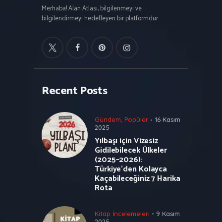
Merhaba! Alan Atlası, bilgilenmeyi ve
bilgilendirmeyi hedefleyen bir platformdur.
Recent Posts
Gündem
,
Popüler
16 Kasım
2025
Yılbaşı için Vizesiz
Gidilebilecek Ülkeler
(2025–2026):
Türkiye’den Kolayca
Kaçabileceğiniz 7 Harika
Rota
Kitap İncelemeleri
9 Kasım
2025