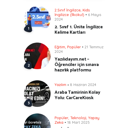
2.Sınıf İngilizce
,
Kids
İngilizce (İlkokul)
6 Mayıs
2024
2. Sınıf 1. Ünite İngilizce
Kelime Kartları
Eğitim
,
Popüler
21 Temmuz
2024
Yazılıdayım.net –
Öğrenciler için sınava
hazırlık platformu
Yazılım
8 Haziran 2024
Araba Tamirinin Kolay
Yolu: CarCareKiosk
Popüler
,
Teknoloji
,
Yapay
Zeka
18 Mart 2025