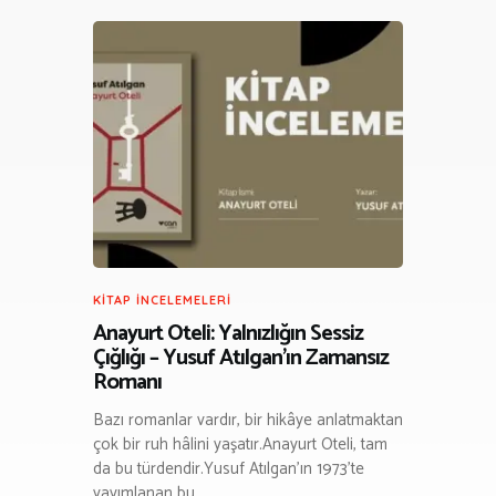
KITAP İNCELEMELERI
Anayurt Oteli: Yalnızlığın Sessiz
Çığlığı – Yusuf Atılgan’ın Zamansız
Romanı
Bazı romanlar vardır, bir hikâye anlatmaktan
çok bir ruh hâlini yaşatır.Anayurt Oteli, tam
da bu türdendir.Yusuf Atılgan’ın 1973’te
yayımlanan bu…