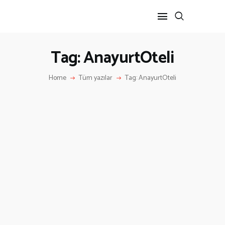
Tag: AnayurtOteli
ANA SAYFA
Home
Tüm yazılar
Tag: AnayurtOteli
HAKKIMIZDA
İLETIŞIM