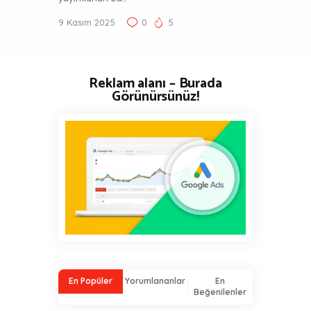
9 Kasım 2025
0
5
Reklam alanı – Burada
Görünürsünüz!
En Popüler
Yorumlananlar
En
Beğenilenler