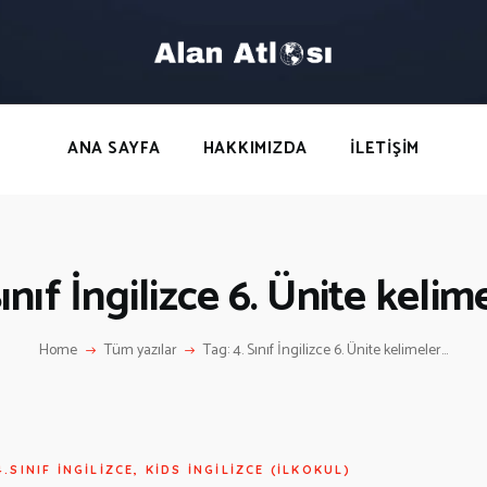
ANA SAYFA
HAKKIMIZDA
LETIŞIM
ANA SAYFA
HAKKIMIZDA
İLETIŞIM
ınıf İngilizce 6. Ünite kelim
Home
Tüm yazılar
Tag: 4. Sınıf İngilizce 6. Ünite kelimeler...
4.SINIF İNGILIZCE
,
KIDS İNGILIZCE (İLKOKUL)