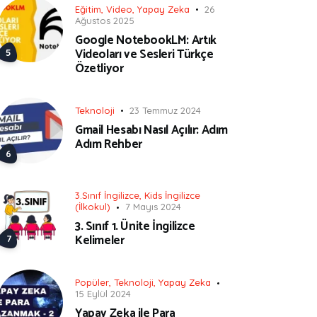
Eğitim
,
Video
,
Yapay Zeka
26
Ağustos 2025
Google NotebookLM: Artık
Videoları ve Sesleri Türkçe
Özetliyor
Teknoloji
23 Temmuz 2024
Gmail Hesabı Nasıl Açılır: Adım
Adım Rehber
3.Sınıf İngilizce
,
Kids İngilizce
(İlkokul)
7 Mayıs 2024
3. Sınıf 1. Ünite İngilizce
Kelimeler
Popüler
,
Teknoloji
,
Yapay Zeka
15 Eylül 2024
Yapay Zeka ile Para