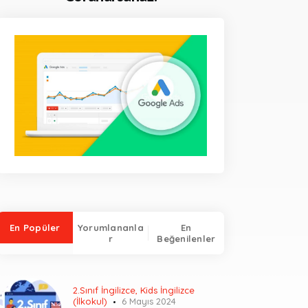
En Popüler
Yorumlananla
En
r
Beğenilenler
2.Sınıf İngilizce
,
Kids İngilizce
(İlkokul)
6 Mayıs 2024